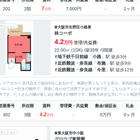
7
202
2階
7,000円
-
2ヶ月
万円
マンション
大阪市生野区
小路東
林コーポ
4.2
万円
管理/共益費-
22.00㎡ (1DK) /築39年 /3階建
地下鉄千日前線
「
小路
」駅 徒歩3分
近鉄難波・奈良線
「
布施
」駅 徒歩9分
近鉄難波・奈良線
「
今里
」駅 徒歩12分
ッグアカカベ 足代店まで徒歩6分にあるので、体調が悪くなっても安心。室内設備は
バルコニー付きの物件で、用途に合わせて活用できおすすめです。こちらはマンシ
件です。たくさんの陽が差し込む南向きの物件です。動物大好きな方にペット相談可の
部屋番号
所在階
賃料
管理費・共益費
敷金/保証金
礼金
4.2
302
3階
-
0万円
0ヶ月
万円
マンション
東大阪市
中小阪
グロウブ東翠園