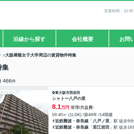
営業時間：10:0
沿線から探す
会社概要
お問
大阪樟蔭女子大学周辺の賃貸物件特集
ク
特集
466
棟
件
マンション
東大阪市
西岩田
シャトー八戸の里
8.1
万円
管理/共益費-
59.40㎡ (1LDK) /築48年 /14階建
近鉄難波・奈良線
「
八戸ノ里
」駅 徒歩9分
近鉄難波・奈良線
「
若江岩田
」駅 徒歩18