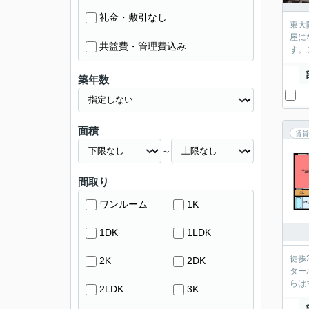
礼金・敷引なし
東大
屋に
共益費・管理費込み
す。
築年数
面積
賃貸
～
間取り
ワンルーム
1K
1DK
1LDK
徒歩
2K
2DK
ター
らは
2LDK
3K