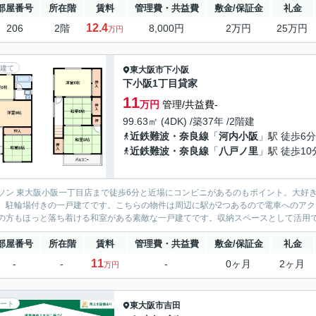
部屋番号
所在階
賃料
管理費・共益費
敷金/保証金
礼金
12.4
206
2階
8,000円
2万円
25万円
万円
建て
東大阪市
下小阪
下小阪1丁目貸家
11
万円
管理/共益費-
99.63㎡ (4DK) /築37年 /2階建
近鉄難波・奈良線
「
河内小阪
」駅 徒歩6分
近鉄難波・奈良線
「
八戸ノ里
」駅 徒歩10
ソン 東大阪小阪一丁目店まで徒歩6分と近場にコンビニがあるのもポイント。大好
。駐輪場付きの一戸建てです。こちらの物件は周辺に駅が2つあるので電車へのア
の方もほっと落ち着ける和室がある素敵な一戸建てです。収納スペースとして活用
部屋番号
所在階
賃料
管理費・共益費
敷金/保証金
礼金
11
-
-
-
0ヶ月
2ヶ月
万円
ート
東大阪市
吉田