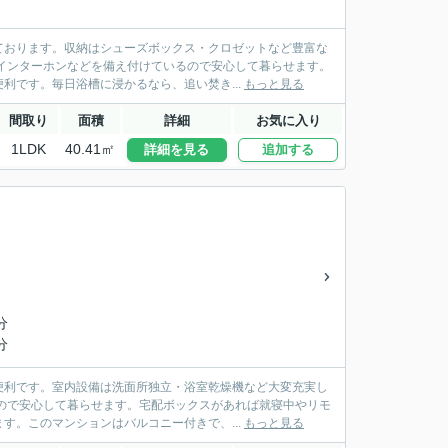
ております。収納はシューズボックス・クロゼットなど豊富な
インターホンなどを備え付けているので安心して暮らせます。
利です。毎日浴槽に浸かるなら、追い焚き...
もっと見る
間取り
面積
詳細
お気に入り
1LDK
40.41㎡
詳細を見る
追加する
分
分
便利です。室内設備は洗面所独立・浴室乾燥機など大変充実し
ので安心して暮らせます。宅配ボックスがあれば就寝中やリモ
す。このマンションはバルコニー付きで、...
もっと見る