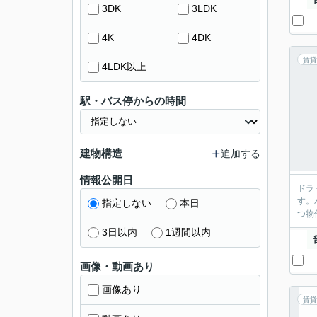
3DK
3LDK
4K
4DK
賃貸
4LDK以上
駅・バス停からの時間
建物構造
追加する
情報公開日
ドラ
す。
指定しない
本日
つ物
3日以内
1週間以内
画像・動画あり
画像あり
賃貸