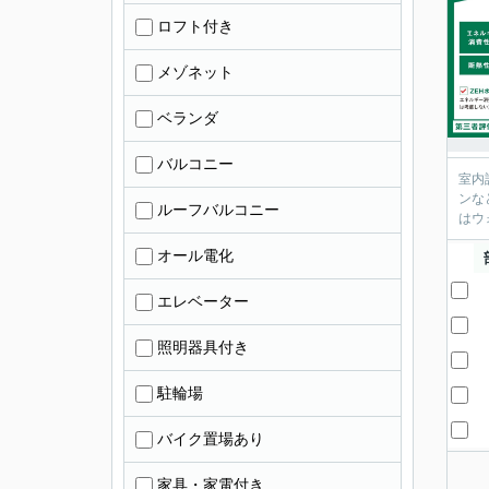
ロフト付き
メゾネット
ベランダ
バルコニー
室内
ンな
ルーフバルコニー
はウ
オール電化
エレベーター
照明器具付き
駐輪場
バイク置場あり
家具・家電付き