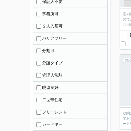
保証人不要
事務所可
室内
ので
共用
２人入居可
バリアフリー
分割可
賃貸
分譲タイプ
管理人常駐
眺望良好
二世帯住宅
フリーレント
収納
てお
ート
カードキー