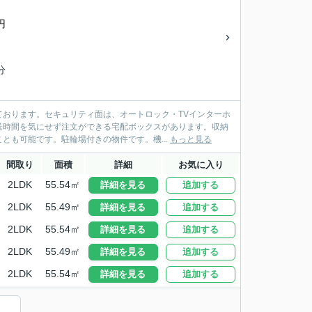
円
分
おります。セキュリティ面は、オートロック・TVインターホ
送時間を気にせず注文ができる宅配ボックスがあります。収納
とも可能です。駐輪場付きの物件です。機...
もっと見る
間取り
面積
詳細
お気に入り
2LDK
55.54㎡
詳細を見る
追加する
2LDK
55.49㎡
詳細を見る
追加する
2LDK
55.54㎡
詳細を見る
追加する
2LDK
55.49㎡
詳細を見る
追加する
2LDK
55.54㎡
詳細を見る
追加する