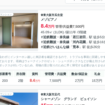
マンション
東大阪市
瓜生堂
メゾピアノ
8.4
万円
管理/共益費7,500円
45.09㎡ (1LDK) /築11年 /3階建
近鉄難波・奈良線
「
若江岩田
」駅 徒歩5分
近鉄難波・奈良線
「
河内花園
」駅 徒歩16
近鉄けいはんな線
「
荒本
」駅 徒歩26分
会わずにインターホン越しに来訪者を確認できるので、トラブルを事前に回避しや
ております。収納はウォークインクロゼット・シューズボックスなどが備え付けら
ボックスが付いているため、荷物の受け取りのために早く帰宅する必要がありません
部屋番号
所在階
賃料
管理費・共益費
敷金/保証金
礼金
8.4
203
2階
7,500円
2万円
15万円
万円
マンション
東大阪市
足代
シャーメゾン グランド ビュイソン