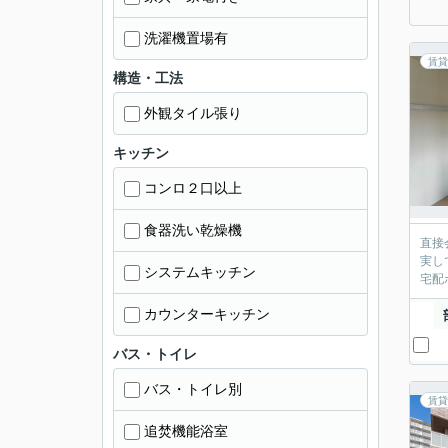
洗濯機置場有
賃貸
構造・工法
外観タイル張り
キッチン
コンロ２口以上
食器洗い乾燥機
直接
実し
システムキッチン
宅配
カウンターキッチン
バス・トイレ
バス・トイレ別
賃貸
追焚機能浴室