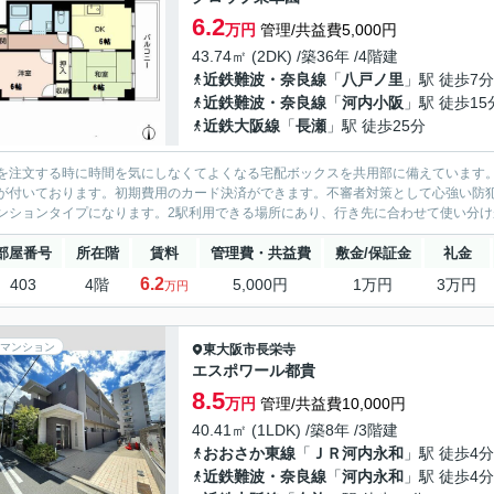
6.2
万円
管理/共益費5,000円
43.74㎡ (2DK) /築36年 /4階建
近鉄難波・奈良線
「
八戸ノ里
」駅 徒歩7分
近鉄難波・奈良線
「
河内小阪
」駅 徒歩15
近鉄大阪線
「
長瀬
」駅 徒歩25分
を注文する時に時間を気にしなくてよくなる宅配ボックスを共用部に備えています
が付いております。初期費用のカード決済ができます。不審者対策として心強い防
ンションタイプになります。2駅利用できる場所にあり、行き先に合わせて使い分けが
部屋番号
所在階
賃料
管理費・共益費
敷金/保証金
礼金
6.2
403
4階
5,000円
1万円
3万円
万円
マンション
東大阪市
長栄寺
エスポワール都貴
8.5
万円
管理/共益費10,000円
40.41㎡ (1LDK) /築8年 /3階建
おおさか東線
「
ＪＲ河内永和
」駅 徒歩4分
近鉄難波・奈良線
「
河内永和
」駅 徒歩4分