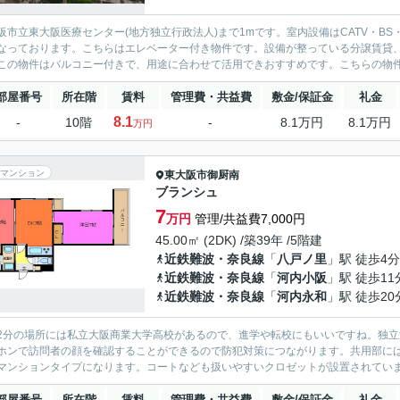
阪市立東大阪医療センター(地方独立行政法人)まで1mです。室内設備はCATV・B
なっております。こちらはエレベーター付き物件です。設備が整っている分譲賃貸
この物件はバルコニー付きで、用途に合わせて活用できおすすめです。こちらの物
部屋番号
所在階
賃料
管理費・共益費
敷金/保証金
礼金
8.1
-
10階
-
8.1万円
8.1万円
万円
マンション
東大阪市
御厨南
ブランシュ
7
万円
管理/共益費7,000円
45.00㎡ (2DK) /築39年 /5階建
近鉄難波・奈良線
「
八戸ノ里
」駅 徒歩4分
近鉄難波・奈良線
「
河内小阪
」駅 徒歩11
近鉄難波・奈良線
「
河内永和
」駅 徒歩20
2分の場所には私立大阪商業大学高校があるので、進学や転校にもいいですね。独立
ホンで訪問者の顔を確認することができるので防犯対策につながります。共用部に
マンションタイプになります。コートなども扱いやすいクロゼットが設置されていま
部屋番号
所在階
賃料
管理費・共益費
敷金/保証金
礼金