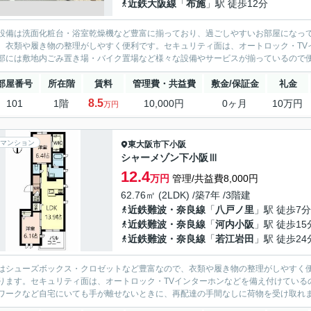
近鉄大阪線
「
布施
」駅 徒歩12分
設備は洗面化粧台・浴室乾燥機など豊富に揃っており、過ごしやすいお部屋になっ
、衣類や履き物の整理がしやすく便利です。セキュリティ面は、オートロック・TV
部には敷地内ごみ置き場・バイク置場など様々な設備やサービスが揃っているので便
部屋番号
所在階
賃料
管理費・共益費
敷金/保証金
礼金
8.5
101
1階
10,000円
0ヶ月
10万円
万円
マンション
東大阪市
下小阪
シャーメゾン下小阪Ⅲ
12.4
万円
管理/共益費8,000円
62.76㎡ (2LDK) /築7年 /3階建
近鉄難波・奈良線
「
八戸ノ里
」駅 徒歩7分
近鉄難波・奈良線
「
河内小阪
」駅 徒歩15
近鉄難波・奈良線
「
若江岩田
」駅 徒歩24
はシューズボックス・クロゼットなど豊富なので、衣類や履き物の整理がしやすく
ります。セキュリティ面は、オートロック・TVインターホンなどを備え付けている
ワークなど自宅にいても手が離せないときに、再配達の手間なしに荷物を受け取れま