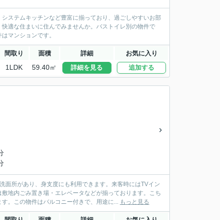
S・システムキッチンなど豊富に揃っており、過ごしやすいお部
、快適な住まいに住んでみませんか。バストイレ別の物件で
件はマンションです。
間取り
面積
詳細
お気に入り
1LDK
59.40㎡
詳細を見る
追加する
分
分
洗面所があり、身支度にも利用できます。来客時にはTVイン
は敷地内ごみ置き場・エレベータなどが揃っております。こち
す。この物件はバルコニー付きで、用途に...
もっと見る
間取り
面積
詳細
お気に入り