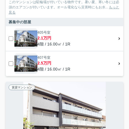
このマンションは駐輪場が付いている物件です。暑い夏、寒い冬には必
須のエアコンが付いています。オール電化なら災害時にもお水...
もっと
見る
募集中の部屋
405号室
2.1万円
4階 / 16.00㎡ / 1R
407号室
2.5万円
4階 / 16.00㎡ / 1R
賃貸マンション