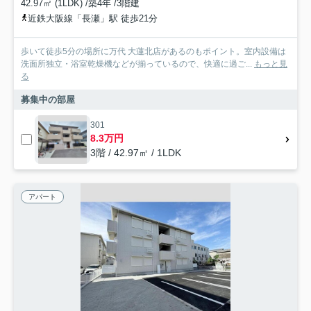
42.97㎡ (1LDK) /築4年 /3階建
近鉄大阪線「長瀬」駅 徒歩21分
歩いて徒歩5分の場所に万代 大蓮北店があるのもポイント。室内設備は
洗面所独立・浴室乾燥機などが揃っているので、快適に過ご...
もっと見
る
募集中の部屋
301
8.3万円
3階 / 42.97㎡ / 1LDK
アパート