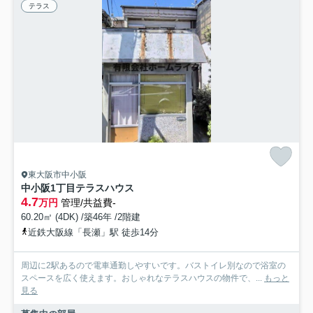
テラス
東大阪市中小阪
中小阪1丁目テラスハウス
4.7
万円
管理/共益費-
60.20㎡ (4DK) /築46年 /2階建
近鉄大阪線「長瀬」駅 徒歩14分
周辺に2駅あるので電車通勤しやすいです。バストイレ別なので浴室の
スペースを広く使えます。おしゃれなテラスハウスの物件で、...
もっと
見る