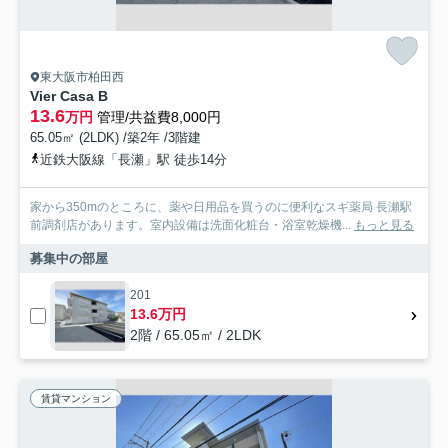
東大阪市柏田西
Vier Casa B
13.6
万円
管理/共益費8,000円
65.05㎡ (2LDK) /築2年 /3階建
近鉄大阪線「長瀬」駅 徒歩14分
家から350mのところに、薬や日用品を買うのに便利なスギ薬局 長瀬駅
前調剤店があります。室内設備は洗面化粧台・浴室乾燥機...
もっと見る
募集中の部屋
201
13.6万円
2階 / 65.05㎡ / 2LDK
賃貸マンション