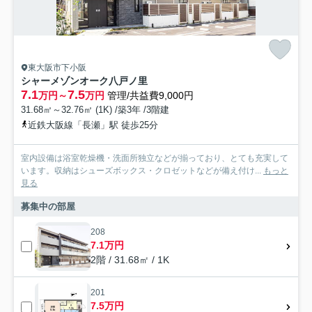
東大阪市下小阪
シャーメゾンオーク八戸ノ里
7.1
7.5
万円～
万円
管理/共益費9,000円
31.68㎡～32.76㎡ (1K) /築3年 /3階建
近鉄大阪線「長瀬」駅 徒歩25分
室内設備は浴室乾燥機・洗面所独立などが揃っており、とても充実して
います。収納はシューズボックス・クロゼットなどが備え付け...
もっと
見る
募集中の部屋
208
7.1万円
2階 / 31.68㎡ / 1K
201
7.5万円