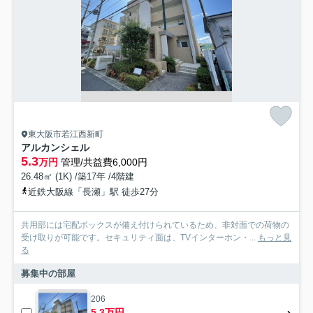
東大阪市若江西新町
アルカンシェル
5.3
万円
管理/共益費6,000円
26.48㎡ (1K) /築17年 /4階建
近鉄大阪線「長瀬」駅 徒歩27分
共用部には宅配ボックスが備え付けられているため、非対面での荷物の
受け取りが可能です。セキュリティ面は、TVインターホン・...
もっと見
る
募集中の部屋
206
5.3万円