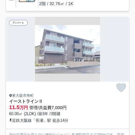
2階 / 32.76㎡ / 1K
アパート
東大阪市寿町
イーストラインⅡ
11.5
万円
管理/共益費7,000円
60.00㎡ (2LDK) /築3年 /3階建
近鉄大阪線「長瀬」駅 徒歩14分
薬や日用品を買うのに便利なジャパン 長瀬駅前店まで269mです。室内