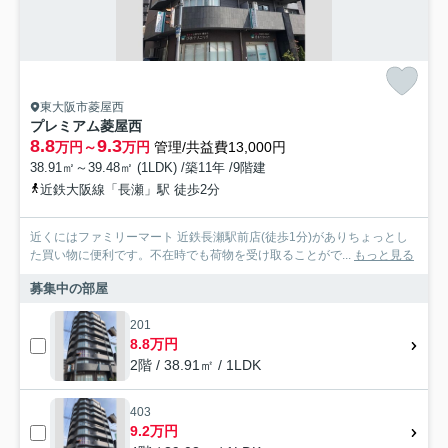
東大阪市菱屋西
プレミアム菱屋西
8.8
9.3
万円～
万円
管理/共益費13,000円
38.91㎡～39.48㎡ (1LDK) /築11年 /9階建
近鉄大阪線「長瀬」駅 徒歩2分
近くにはファミリーマート 近鉄長瀬駅前店(徒歩1分)がありちょっとし
た買い物に便利です。不在時でも荷物を受け取ることがで...
もっと見る
募集中の部屋
201
8.8万円
2階 / 38.91㎡ / 1LDK
403
9.2万円