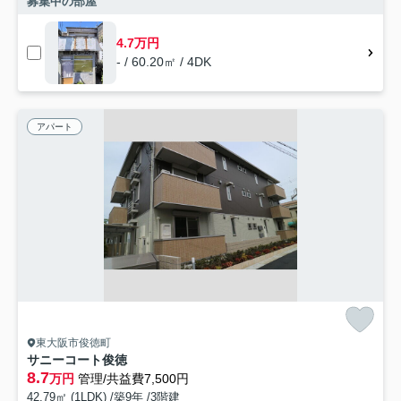
募集中の部屋
4.7万円
- / 60.20㎡ / 4DK
アパート
東大阪市俊徳町
サニーコート俊徳
8.7
万円
管理/共益費7,500円
42.79㎡ (1LDK) /築9年 /3階建