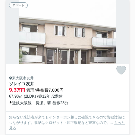
アパート
東大阪市友井
ソレイユ友井
9.3
万円
管理/共益費7,000円
67.98㎡ (2LDK) /築12年 /2階建
近鉄大阪線「長瀬」駅 徒歩23分
知らない来訪者が来てもインターホン越しに確認できるので防犯対策に
つながります。収納はクロゼット・床下収納など豊富なので、...
もっと
見る