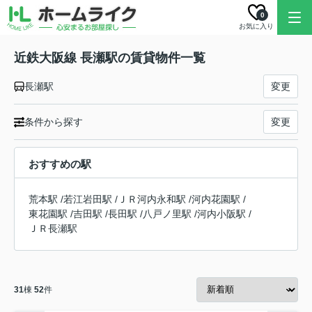
0
お気に入り
近鉄大阪線 長瀬駅の賃貸物件一覧
長瀬駅
変更
条件から探す
変更
おすすめの駅
荒本駅
/
若江岩田駅
/
ＪＲ河内永和駅
/
河内花園駅
/
東花園駅
/
吉田駅
/
長田駅
/
八戸ノ里駅
/
河内小阪駅
/
ＪＲ長瀬駅
31
棟
52
件