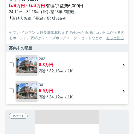
5.9
6.3
万円～
万円
管理/共益費6,000円
24.12㎡～32.16㎡ (1K) /築23年 /3階建
近鉄大阪線「長瀬」駅 徒歩6分
セブン-イレブン 近鉄長瀬駅北店まで徒歩5分と近場にコンビニがあるの
もポイント。収納はシューズボックス・クロゼットなどが...
もっと見る
募集中の部屋
202
6.3万円
2階 / 32.16㎡ / 1K
301
5.9万円
3階 / 24.12㎡ / 1K
アパート