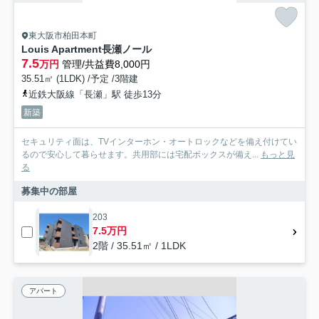
東大阪市柏田本町
Louis Apartment長瀬ノール
7.5
万円
管理/共益費8,000円
35.51㎡ (1LDK) /予定 /3階建
近鉄大阪線「長瀬」駅 徒歩13分
新築
セキュリティ面は、TVインターホン・オートロックなどを備え付けてい
るので安心して暮らせます。共用部には宅配ボックスが備え...
もっと見
る
募集中の部屋
203
7.5万円
2階 / 35.51㎡ / 1LDK
アパート