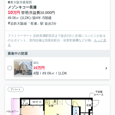
東大阪市菱屋西
メゾンキコー長瀬
10
万円
管理/共益費10,000円
49.06㎡ (1LDK) /築4年 /5階建
近鉄大阪線「長瀬」駅 徒歩2分
ファミリーマート 近鉄長瀬駅前店まで徒歩2分と近場にコンビニがある
のもポイント。室内設備は洗面化粧台・浴室乾燥機などが揃...
もっと見
る
募集中の部屋
401
10万円
4階 / 49.06㎡ / 1LDK
アパート