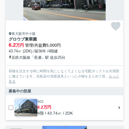
東大阪市中小阪
グロウブ東翠園
6.2
万円
管理/共益費5,000円
43.74㎡ (2DK) /築36年 /4階建
近鉄大阪線「長瀬」駅 徒歩25分
荷物を注文する時に時間を気にしなくてよくなる宅配ボックスを共用部
に備えています。化粧品や洗面道具といった小物をまとめて収...
もっと
見る
募集中の部屋
403
6.2万円
4階 / 43.74㎡ / 2DK