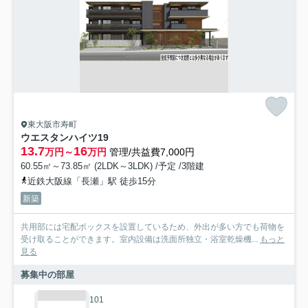
東大阪市寿町
ウエスタンハイツ19
13.7
16
万円～
万円
管理/共益費7,000円
60.55㎡～73.85㎡ (2LDK～3LDK) /予定 /3階建
近鉄大阪線「長瀬」駅 徒歩15分
新築
共用部には宅配ボックスを設置しているため、外出が多い方でも荷物を
受け取ることができます。室内設備は洗面所独立・浴室乾燥機...
もっと
見る
募集中の部屋
101