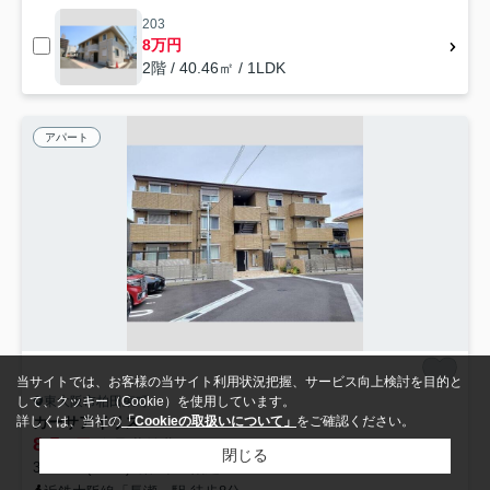
203
8万円
2階 / 40.46㎡ / 1LDK
アパート
当サイトでは、お客様の当サイト利用状況把握、サービス向上検討を目的と
東大阪市柏田東町
して、クッキー（Cookie）を使用しています。
カーサアイリス
詳しくは、当社の
「Cookieの取扱いについて」
をご確認ください。
8.5
万円
管理/共益費8,000円
閉じる
38.12㎡ (1LDK) /築3年 /3階建