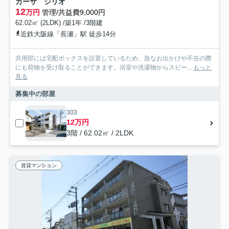
カーサ ジリオ
12
万円
管理/共益費9,000円
62.02㎡ (2LDK) /築1年 /3階建
近鉄大阪線「長瀬」駅 徒歩14分
共用部には宅配ボックスを設置しているため、急なお出かけや不在の際
にも荷物を受け取ることができます。浴室や洗濯物からスピー...
もっと
見る
募集中の部屋
303
12万円
3階 / 62.02㎡ / 2LDK
賃貸マンション