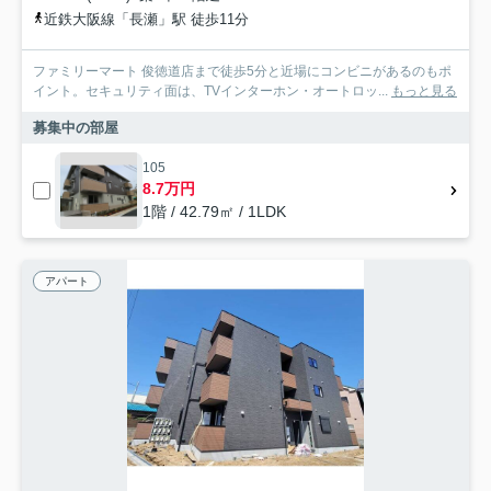
近鉄大阪線「長瀬」駅 徒歩11分
ファミリーマート 俊徳道店まで徒歩5分と近場にコンビニがあるのもポ
イント。セキュリティ面は、TVインターホン・オートロッ...
もっと見る
募集中の部屋
105
8.7万円
1階 / 42.79㎡ / 1LDK
アパート