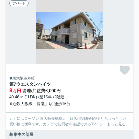
アパート
東大阪市寿町
第7ウエスタンハイツ
8
万円
管理/共益費6,000円
40.46㎡ (1LDK) /築16年 /2階建
近鉄大阪線「長瀬」駅 徒歩16分
近くにはローソン 東大阪俊徳町五丁目店(徒歩6分)がありちょっとした
買い物に便利です。カメラで訪問者を確認できるTVイン...
もっと見る
募集中の部屋