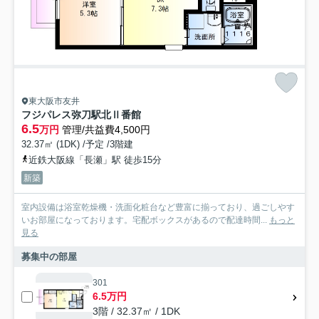
東大阪市友井
フジパレス弥刀駅北Ⅱ番館
6.5
万円
管理/共益費4,500円
32.37㎡ (1DK) /予定 /3階建
近鉄大阪線「長瀬」駅 徒歩15分
新築
室内設備は浴室乾燥機・洗面化粧台など豊富に揃っており、過ごしやす
いお部屋になっております。宅配ボックスがあるので配達時間...
もっと
見る
募集中の部屋
301
6.5万円
3階 / 32.37㎡ / 1DK