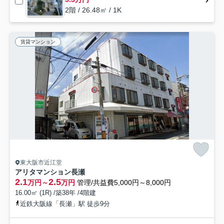
2階 / 26.48㎡ / 1K
賃貸マンション
東大阪市近江堂
アリタマンション長瀬
2.1
2.5
万円～
万円
管理/共益費5,000円～8,000円
16.00㎡ (1R) /築38年 /4階建
近鉄大阪線「長瀬」駅 徒歩9分