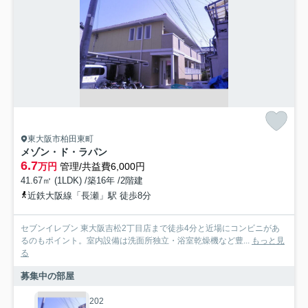
東大阪市柏田東町
メゾン・ド・ラパン
6.7
万円
管理/共益費6,000円
41.67㎡ (1LDK) /築16年 /2階建
近鉄大阪線「長瀬」駅 徒歩8分
セブンイレブン 東大阪吉松2丁目店まで徒歩4分と近場にコンビニがあ
るのもポイント。室内設備は洗面所独立・浴室乾燥機など豊...
もっと見
る
募集中の部屋
202