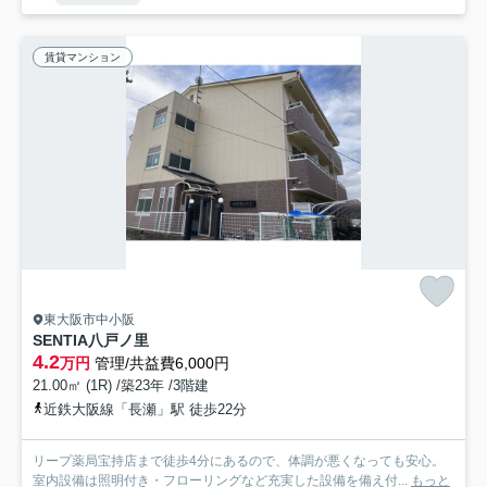
賃貸マンション
東大阪市中小阪
SENTIA八戸ノ里
4.2
万円
管理/共益費6,000円
21.00㎡ (1R) /築23年 /3階建
近鉄大阪線「長瀬」駅 徒歩22分
リープ薬局宝持店まで徒歩4分にあるので、体調が悪くなっても安心。
室内設備は照明付き・フローリングなど充実した設備を備え付...
もっと