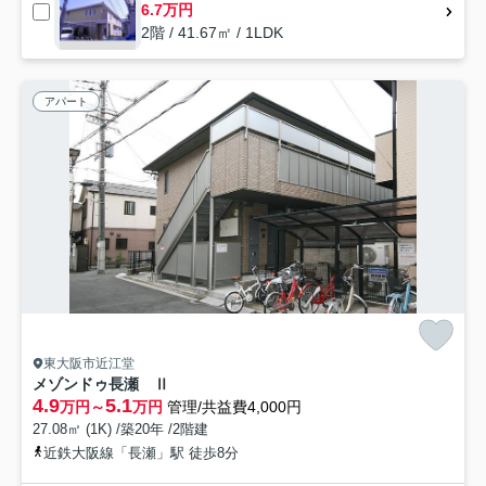
6.7万円
2階 / 41.67㎡ / 1LDK
アパート
東大阪市近江堂
メゾンドゥ長瀬 Ⅱ
4.9
5.1
万円～
万円
管理/共益費4,000円
27.08㎡ (1K) /築20年 /2階建
近鉄大阪線「長瀬」駅 徒歩8分