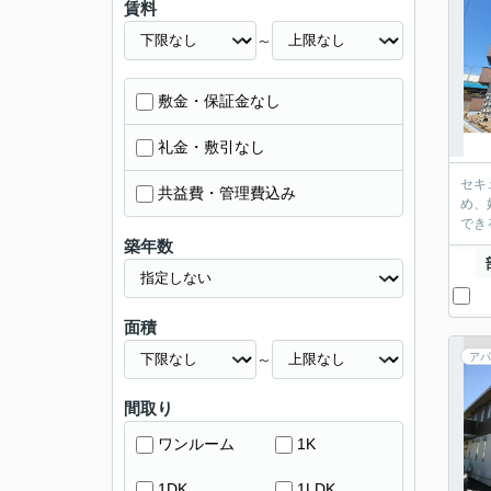
賃料
～
敷金・保証金なし
礼金・敷引なし
セキ
共益費・管理費込み
め、
でき
築年数
面積
～
アパ
間取り
ワンルーム
1K
1DK
1LDK