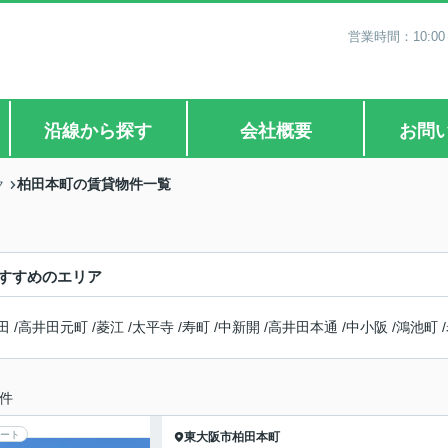
営業時間：10:0
沿線から探す
会社概要
お問
柏田本町の賃貸物件一覧
ク
すすめのエリア
田
/
高井田元町
/
菱江
/
太平寺
/
寿町
/
中新開
/
高井田本通
/
中小阪
/
鴻池町
/
件
ート
東大阪市
柏田本町