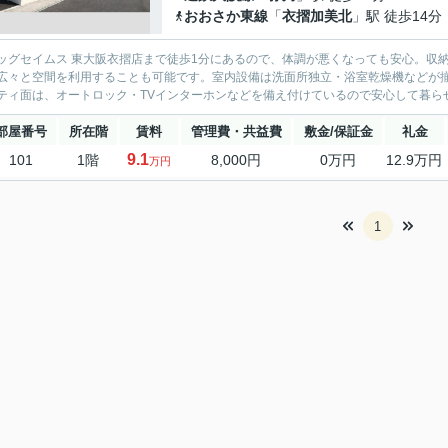
おおさか東線
「
衣摺加美北
」駅 徒歩14分
ッグセイムス 東大阪衣摺店まで徒歩1分にあるので、体調が悪くなっても安心。収
広々と空間を利用することも可能です。室内設備は洗面所独立・浴室乾燥機などが
ティ面は、オートロック・TVインターホンなどを備え付けているので安心して暮らせ
部屋番号
所在階
賃料
管理費・共益費
敷金/保証金
礼金
9.1
101
1階
8,000円
0万円
12.9万円
万円
1