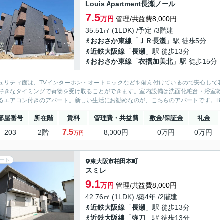
Louis Apartment長瀬ノール
7.5
万円
管理/共益費8,000円
35.51㎡ (1LDK) /予定 /3階建
おおさか東線
「
ＪＲ長瀬
」駅 徒歩5分
近鉄大阪線
「
長瀬
」駅 徒歩13分
おおさか東線
「
衣摺加美北
」駅 徒歩15分
ュリティ面は、TVインターホン・オートロックなどを備え付けているので安心して
好きなタイミングで荷物を受け取ることができます。室内設備は洗面化粧台・浴室
るエアコン付きのアパート。新しい生活にお勧めなのが、こちらのアパートです。BS
部屋番号
所在階
賃料
管理費・共益費
敷金/保証金
礼金
7.5
203
2階
8,000円
0万円
0万円
万円
ート
東大阪市
柏田本町
スミレ
9.1
万円
管理/共益費8,000円
42.76㎡ (1LDK) /築4年 /2階建
近鉄大阪線
「
長瀬
」駅 徒歩13分
近鉄大阪線
「
弥刀
」駅 徒歩13分