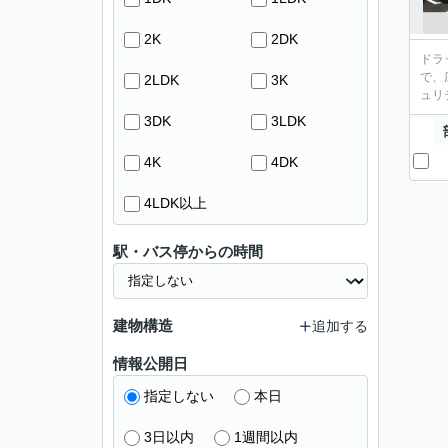
2K
2DK
ドラ
で、
2LDK
3K
ュリ
3DK
3LDK
4K
4DK
4LDK以上
駅・バス停からの時間
建物構造
追加する
情報公開日
指定しない
本日
3日以内
1週間以内