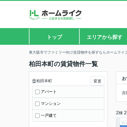
トップ
エリアから探す
東大阪市でファミリー向け賃貸物件を探すならホームライ
柏田本町の賃貸物件一覧
お
柏田本町
変更
アパート
吉
マンション
2
2
棟
一戸建て
アパ