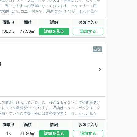
納はクロゼット・シューズボックスなど豊富なので、広々と空
り、過ごしやすいお部屋になっております。セキュリティ面
物件はバルコニー付きで、用途に合わせて活...
もっと見る
間取り
面積
詳細
お気に入り
3LDK
77.53㎡
詳細を見る
追加する
新築
円
スが備え付けられているため、好きなタイミングで荷物を受け
ートロック機能がついています。収納はシューズボックス・ク
備えているので敷地外に出る必要が無く、短...
もっと見る
間取り
面積
詳細
お気に入り
1K
21.90㎡
詳細を見る
追加する