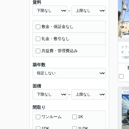
賃料
～
敷金・保証金なし
礼金・敷引なし
ドラ
共益費・管理費込み
す。
つ物
築年数
面積
賃貸
～
間取り
ワンルーム
1K
1DK
1LDK