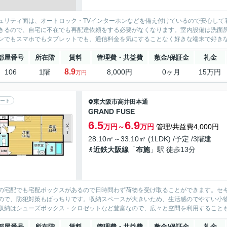
ュリティ面は、オートロック・TVインターホンなどを備え付けているので安心して
きるので、自宅に不在でも再配達依頼をする必要がなくなります。室内設備は洗面
ンでもスマホでもタブレットでも、通信料金を気にすることなく好きな端末で好きな
部屋番号
所在階
賃料
管理費・共益費
敷金/保証金
礼金
8.9
106
1階
8,000円
0ヶ月
15万円
万円
ート
東大阪市
高井田本通
GRAND FUSE
6.5
6.9
万円～
万円
管理/共益費4,000円
28.10㎡～33.10㎡ (1LDK) /予定 /3階建
近鉄大阪線
「
布施
」駅 徒歩13分
の宅配でも宅配ボックスがあるので日時問わず荷物を受け取ることができます。セキ
ので、防犯対策もばっちりです。収納スペースが大きいため、生活感のでやすい小
収納はシューズボックス・クロゼットなど豊富なので、広々と空間を利用することも可
部屋番号
所在階
賃料
管理費・共益費
敷金/保証金
礼金