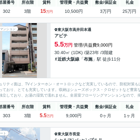
部屋番号
所在階
賃料
管理費・共益費
敷金/保証金
礼金
15
302
3階
10,500円
3万円
25万円
万円
マンション
東大阪市
高井田本通
アビテ
5.5
万円
管理/共益費9,000円
30.40㎡ (1DK) /築23年 /3階建
近鉄大阪線
「
布施
」駅 徒歩11分
ュリティ面は、TVインターホン・オートロックなど充実しているので、防犯対策も
っており、とても充実しています。収納はシューズボックス・クロゼットなど豊富
独立しており、お湯の湿気で濡れません。全居室フローリングマンションなので、掃
部屋番号
所在階
賃料
管理費・共益費
敷金/保証金
礼金
5.5
303
3階
9,000円
0ヶ月
1ヶ月
万円
ート
東大阪市
長堂