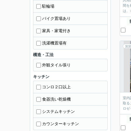
共用
間を
駐輪場
は、
バイク置場あり
家具・家電付き
洗濯機置場有
賃貸
構造・工法
外観タイル張り
キッチン
コンロ２口以上
室内
食器洗い乾燥機
取る
ロゼ
システムキッチン
カウンターキッチン