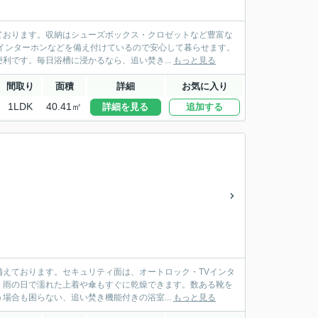
ております。収納はシューズボックス・クロゼットなど豊富な
インターホンなどを備え付けているので安心して暮らせます。
利です。毎日浴槽に浸かるなら、追い焚き...
もっと見る
間取り
面積
詳細
お気に入り
1LDK
40.41㎡
詳細を見る
追加する
えております。セキュリティ面は、オートロック・TVインタ
、雨の日で濡れた上着や傘もすぐに乾燥できます。数ある靴を
場合も困らない、追い焚き機能付きの浴室...
もっと見る