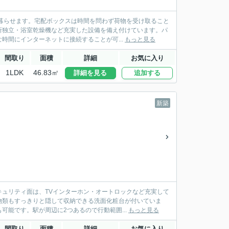
暮らせます。宅配ボックスは時間を問わず荷物を受け取ること
所独立・浴室乾燥機など充実した設備を備え付けています。パ
時間にインターネットに接続することが可...
もっと見る
間取り
面積
詳細
お気に入り
1LDK
46.83㎡
詳細を見る
追加する
新築
ュリティ面は、TVインターホン・オートロックなど充実して
物類もすっきりと隠して収納できる洗面化粧台が付いていま
能です。駅が周辺に2つあるので行動範囲...
もっと見る
間取り
面積
詳細
お気に入り