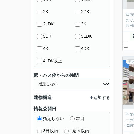
2K
2DK
室内
ので
2LDK
3K
共用
3DK
3LDK
4K
4DK
4LDK以上
賃貸
駅・バス停からの時間
建物構造
追加する
情報公開日
不在
指定しない
本日
ーホ
収納
3日以内
1週間以内