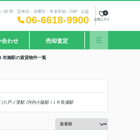
0～19:30 定休日：水曜日・年末年始・GW・お盆
0
06-6618-9900
お気に入り
い合わせ
売却査定
 布施駅の賃貸物件一覧
駅
/
八戸ノ里駅
/
河内小阪駅
/
ＪＲ長瀬駅