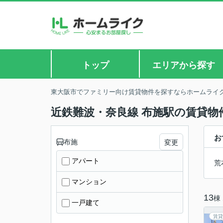
トップ
エリアから探す
東大阪市でファミリー向け賃貸物件を探すならホームライ
近鉄難波・奈良線 布施駅の賃貸物
お
布施
変更
アパート
荒
マンション
13
棟
一戸建て
賃貸