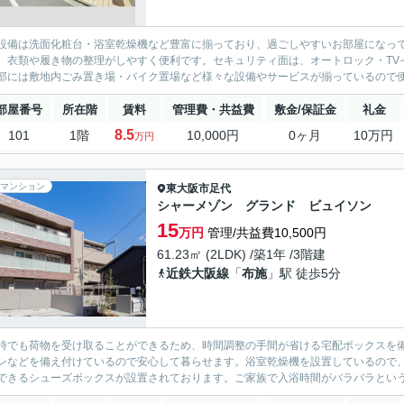
設備は洗面化粧台・浴室乾燥機など豊富に揃っており、過ごしやすいお部屋になっ
、衣類や履き物の整理がしやすく便利です。セキュリティ面は、オートロック・TV
部には敷地内ごみ置き場・バイク置場など様々な設備やサービスが揃っているので便
部屋番号
所在階
賃料
管理費・共益費
敷金/保証金
礼金
8.5
101
1階
10,000円
0ヶ月
10万円
万円
マンション
東大阪市
足代
シャーメゾン グランド ビュイソン
15
万円
管理/共益費10,500円
61.23㎡ (2LDK) /築1年 /3階建
近鉄大阪線
「
布施
」駅 徒歩5分
時でも荷物を受け取ることができるため、時間調整の手間が省ける宅配ボックスを備
ンなどを備え付けているので安心して暮らせます。浴室乾燥機を設置しているので
できるシューズボックスが設置されております。ご家族で入浴時間がバラバラという