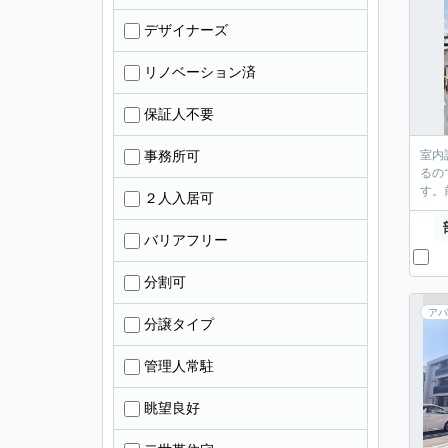
デザイナーズ
リノベーション済
保証人不要
事務所可
室内
るの
す。
２人入居可
バリアフリー
分割可
アパ
分譲タイプ
管理人常駐
眺望良好