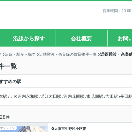
営業時間：10:0
沿線から探す
会社概要
お問
近鉄難波・奈良線
ク
沿線・駅から探す
近鉄難波・奈良線の賃貸物件一覧
件一覧
すすめの駅
本駅
/
ＪＲ河内永和駅
/
若江岩田駅
/
河内花園駅
/
東花園駅
/
吉田駅
/
長田
28
件
マンション
大阪市生野区
小路東