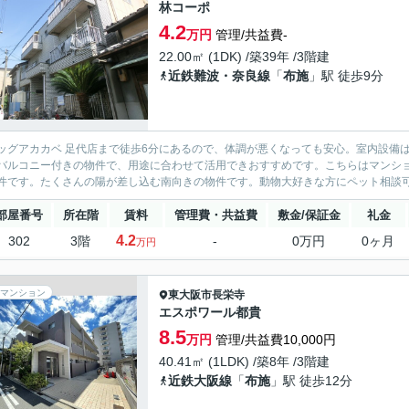
林コーポ
4.2
万円
管理/共益費-
22.00㎡ (1DK) /築39年 /3階建
近鉄難波・奈良線
「
布施
」駅 徒歩9分
ッグアカカベ 足代店まで徒歩6分にあるので、体調が悪くなっても安心。室内設備は
バルコニー付きの物件で、用途に合わせて活用できおすすめです。こちらはマンシ
件です。たくさんの陽が差し込む南向きの物件です。動物大好きな方にペット相談可の
部屋番号
所在階
賃料
管理費・共益費
敷金/保証金
礼金
4.2
302
3階
-
0万円
0ヶ月
万円
マンション
東大阪市
長栄寺
エスポワール都貴
8.5
万円
管理/共益費10,000円
40.41㎡ (1LDK) /築8年 /3階建
近鉄大阪線
「
布施
」駅 徒歩12分