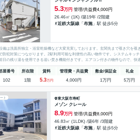
シャルマンシャンブルⅡ
5.3
万円
管理/共益費4,000円
26.46㎡ (1K) /築19年 /2階建
近鉄大阪線
「
布施
」駅 徒歩5分
設備は洗面所独立・浴室乾燥機など大変充実しております。玄関先まで覗き穴を覗
で防犯対策につながります。2駅利用可能な利便性の高い物件です。システムキッ
前日の残り湯を使用できる追い焚き機能付きです。エアコン付きの物件なので、快適
部屋番号
所在階
賃料
管理費・共益費
敷金/保証金
礼金
5.3
102
1階
4,000円
1万円
5万円
万円
ート
東大阪市
寿町
メゾン クレール
8.9
万円
管理/共益費8,000円
46.83㎡ (1LDK) /築6年 /3階建
近鉄大阪線
「
布施
」駅 徒歩5分