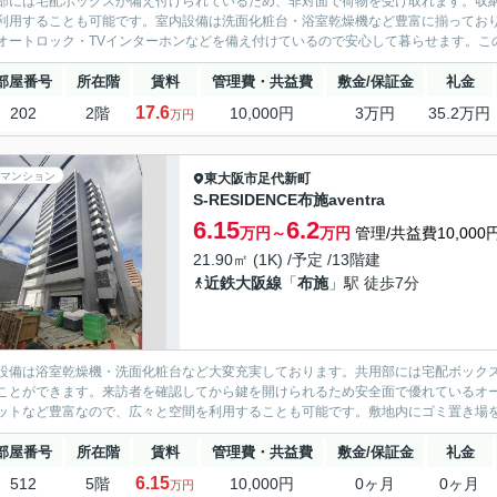
部には宅配ボックスが備え付けられているため、非対面で荷物を受け取れます。収
利用することも可能です。室内設備は洗面化粧台・浴室乾燥機など豊富に揃ってお
オートロック・TVインターホンなどを備え付けているので安心して暮らせます。この
部屋番号
所在階
賃料
管理費・共益費
敷金/保証金
礼金
17.6
202
2階
10,000円
3万円
35.2万円
万円
マンション
東大阪市
足代新町
S-RESIDENCE布施aventra
6.15
6.2
万円～
万円
管理/共益費10,000
21.90㎡ (1K) /予定 /13階建
近鉄大阪線
「
布施
」駅 徒歩7分
設備は浴室乾燥機・洗面化粧台など大変充実しております。共用部には宅配ボック
ことができます。来訪者を確認してから鍵を開けられるため安全面で優れているオ
ットなど豊富なので、広々と空間を利用することも可能です。敷地内にゴミ置き場を
部屋番号
所在階
賃料
管理費・共益費
敷金/保証金
礼金
6.15
512
5階
10,000円
0ヶ月
0ヶ月
万円