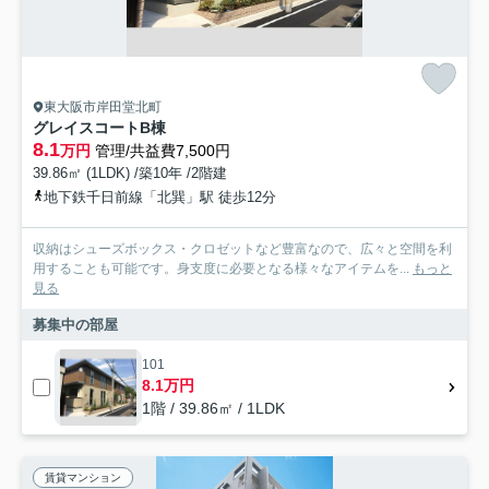
東大阪市岸田堂北町
グレイスコートB棟
8.1
万円
管理/共益費7,500円
39.86㎡ (1LDK) /築10年 /2階建
地下鉄千日前線「北巽」駅 徒歩12分
収納はシューズボックス・クロゼットなど豊富なので、広々と空間を利
用することも可能です。身支度に必要となる様々なアイテムを...
もっと
見る
募集中の部屋
101
8.1万円
1階 / 39.86㎡ / 1LDK
賃貸マンション