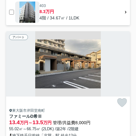
403
8.3万円
4階 / 34.67㎡ / 1LDK
アパート
東大阪市岸田堂南町
ファミールD希Ⅲ
13.4
13.5
万円～
万円
管理/共益費8,000円
55.02㎡～66.75㎡ (2LDK) /築2年 /2階建
地下鉄千日前線「北巽」駅 徒歩12分