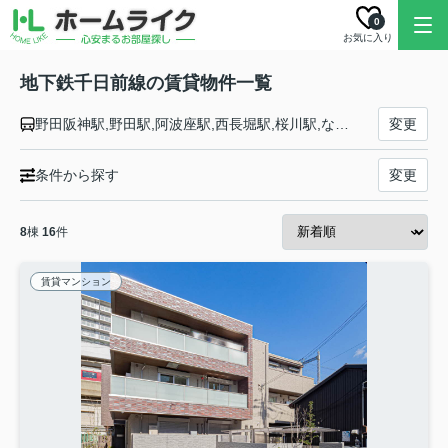
0
お気に入り
地下鉄千日前線の賃貸物件一覧
野田阪神駅,野田駅,阿波座駅,西長堀駅,桜川駅,なんば駅,日本橋駅,谷町九丁目駅,鶴橋駅,今里駅,新深江駅,小路駅,北巽駅,南巽駅
変更
条件から探す
変更
8
棟
16
件
賃貸マンション