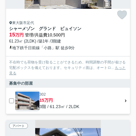
東大阪市足代
シャーメゾン グランド ビュイソン
15
万円
管理/共益費10,500円
61.23㎡ (2LDK) /築1年 /3階建
地下鉄千日前線「小路」駅 徒歩9分
不在時でも荷物を受け取ることができるため、時間調整の手間が省ける
宅配ボックスを備えております。セキュリティ面は、オートロ...
もっと
見る
募集中の部屋
302
15万円
3階 / 61.23㎡ / 2LDK
アパート