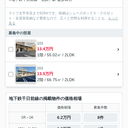
ライフ太平寺店まで425mです。収納はシューズボックス・クロゼッ
ト・全居室収納など豊富なので、広々と空間を利用することも...
もっと
見る
募集中の部屋
103
13.4万円
1階 / 55.02㎡ / 2LDK
203
13.5万円
2階 / 66.75㎡ / 2LDK
地下鉄千日前線の掲載物件の価格相場
価格相場
募集件数
6.2万円
8件
1R～1K