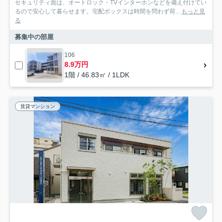
セキュリティ面は、オートロック・TVインターホンなどを備え付けてい
るので安心して暮らせます。宅配ボックスは時間を問わず荷...
もっと見
る
募集中の部屋
106
8.9万円
1階 / 46.83㎡ / 1LDK
賃貸マンション