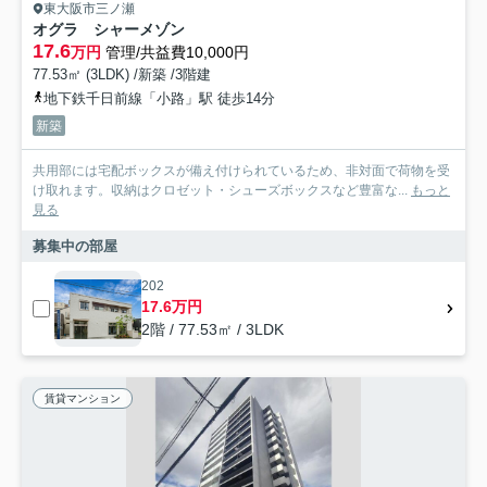
東大阪市三ノ瀬
オグラ シャーメゾン
17.6
万円
管理/共益費10,000円
77.53㎡ (3LDK) /新築 /3階建
地下鉄千日前線「小路」駅 徒歩14分
新築
共用部には宅配ボックスが備え付けられているため、非対面で荷物を受
け取れます。収納はクロゼット・シューズボックスなど豊富な...
もっと
見る
募集中の部屋
202
17.6万円
2階 / 77.53㎡ / 3LDK
賃貸マンション