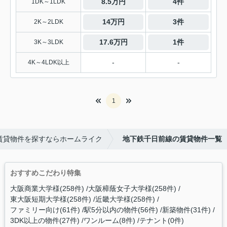
8.5万円
4件
1DK～1LDK
14万円
3件
2K～2LDK
17.6万円
1件
3K～3LDK
-
-
4K～4LDK以上
1
賃貸物件を探すならホームライク
地下鉄千日前線の賃貸物件一覧
おすすめこだわり特集
大阪商業大学様(258件)
大阪樟蔭女子大学様(258件)
東大阪短期大学様(258件)
近畿大学様(258件)
ファミリー向け(61件)
駅5分以内の物件(56件)
新築物件(31件)
3DK以上の物件(27件)
ワンルーム(8件)
テナント(0件)