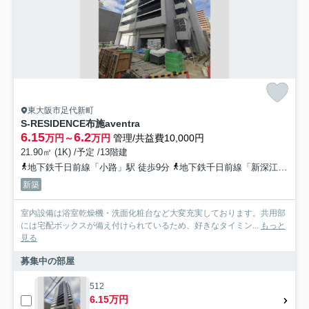
東大阪市足代新町
S-RESIDENCE布施aventra
6.15
6.2
万円～
万円
管理/共益費10,000円
21.90㎡ (1K) /予定 /13階建
地下鉄千日前線「小路」駅 徒歩9分
地下鉄千日前線「新深江」駅 徒歩11分
新築
室内設備は浴室乾燥機・洗面化粧台など大変充実しております。共用部
には宅配ボックスが備え付けられているため、好きなタイミン...
もっと
見る
募集中の部屋
512
6.15万円