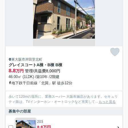
東大阪市岸田堂北町
グレイスコートA棟・B棟 B棟
8.8
万円
管理/共益費8,000円
46.00㎡ (1LDK) /築10年 /2階建
地下鉄千日前線「北巽」駅 徒歩12分
歩いて120mの場所に、業務スーパー 大阪布施店があります。セキュリ
ティ面は、TVインターホン・オートロックなど充実して...
もっと見る
募集中の部屋
203
8.8万円