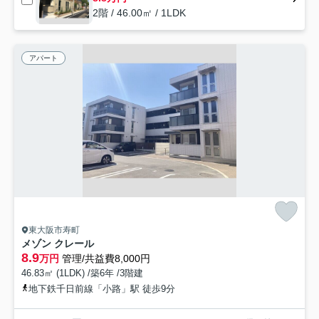
2階 / 46.00㎡ / 1LDK
アパート
東大阪市寿町
メゾン クレール
8.9
万円
管理/共益費8,000円
46.83㎡ (1LDK) /築6年 /3階建
地下鉄千日前線「小路」駅 徒歩9分