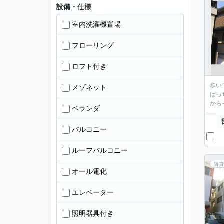
設備・仕様
室内洗濯機置場
フローリング
ロフト付き
歩い
メゾネット
ばっ
から
ベランダ
バルコニー
ルーフバルコニー
賃貸
オール電化
エレベーター
照明器具付き