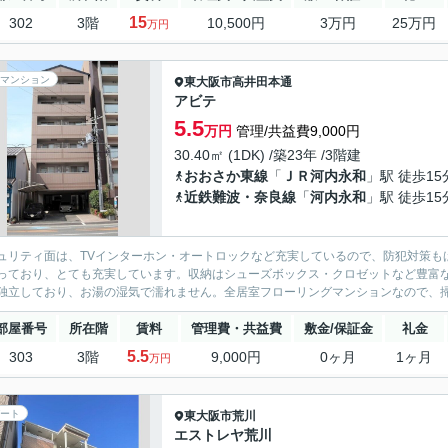
15
302
3階
10,500円
3万円
25万円
万円
マンション
東大阪市
高井田本通
アビテ
5.5
万円
管理/共益費9,000円
30.40㎡ (1DK) /築23年 /3階建
おおさか東線
「
ＪＲ河内永和
」駅 徒歩15
近鉄難波・奈良線
「
河内永和
」駅 徒歩15
ュリティ面は、TVインターホン・オートロックなど充実しているので、防犯対策も
っており、とても充実しています。収納はシューズボックス・クロゼットなど豊富
独立しており、お湯の湿気で濡れません。全居室フローリングマンションなので、掃
部屋番号
所在階
賃料
管理費・共益費
敷金/保証金
礼金
5.5
303
3階
9,000円
0ヶ月
1ヶ月
万円
ート
東大阪市
荒川
エストレヤ荒川