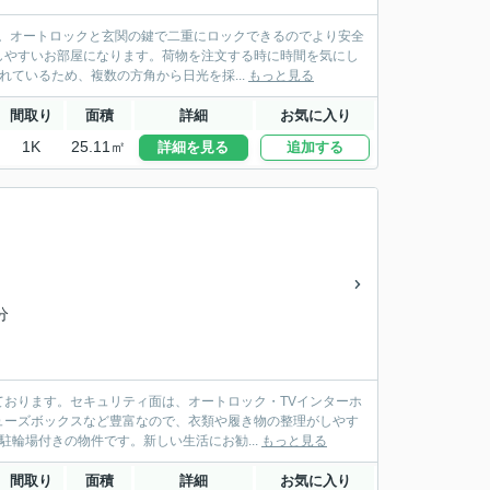
ト。オートロックと玄関の鍵で二重にロックできるのでより安全
しやすいお部屋になります。荷物を注文する時に時間を気にし
ているため、複数の方角から日光を採...
もっと見る
間取り
面積
詳細
お気に入り
1K
25.11㎡
詳細を見る
追加する
分
おります。セキュリティ面は、オートロック・TVインターホ
ューズボックスなど豊富なので、衣類や履き物の整理がしやす
輪場付きの物件です。新しい生活にお勧...
もっと見る
間取り
面積
詳細
お気に入り