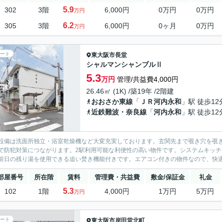
5.9
302
3階
6,000円
0万円
0万円
万円
6.2
305
3階
6,000円
0ヶ月
0万円
万円
ート
東大阪市
長堂
シャルマンシャンブルⅡ
5.3
万円
管理/共益費4,000円
26.46㎡ (1K) /築19年 /2階建
おおさか東線
「
ＪＲ河内永和
」駅 徒歩12
近鉄難波・奈良線
「
河内永和
」駅 徒歩12
設備は洗面所独立・浴室乾燥機など大変充実しております。玄関先まで覗き穴を覗
で防犯対策につながります。2駅利用可能な利便性の高い物件です。システムキッ
前日の残り湯を使用できる追い焚き機能付きです。エアコン付きの物件なので、快適
部屋番号
所在階
賃料
管理費・共益費
敷金/保証金
礼金
5.3
102
1階
4,000円
1万円
5万円
万円
ート
東大阪市
岸田堂北町