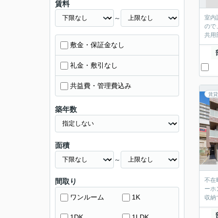
賃料
～
室内
ので
共用
敷金・保証金なし
礼金・敷引なし
共益費・管理費込み
賃貸
築年数
面積
～
不在
間取り
ーホ
ワンルーム
1K
収納
1DK
1LDK