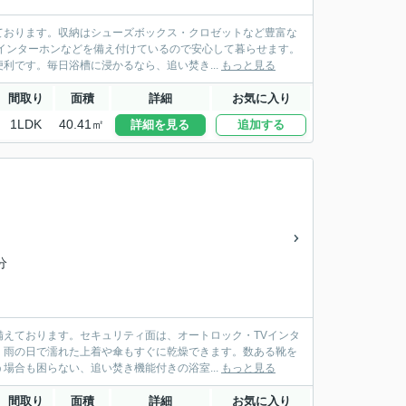
ております。収納はシューズボックス・クロゼットなど豊富な
インターホンなどを備え付けているので安心して暮らせます。
利です。毎日浴槽に浸かるなら、追い焚き...
もっと見る
間取り
面積
詳細
お気に入り
1LDK
40.41㎡
詳細を見る
追加する
分
えております。セキュリティ面は、オートロック・TVインタ
、雨の日で濡れた上着や傘もすぐに乾燥できます。数ある靴を
場合も困らない、追い焚き機能付きの浴室...
もっと見る
間取り
面積
詳細
お気に入り