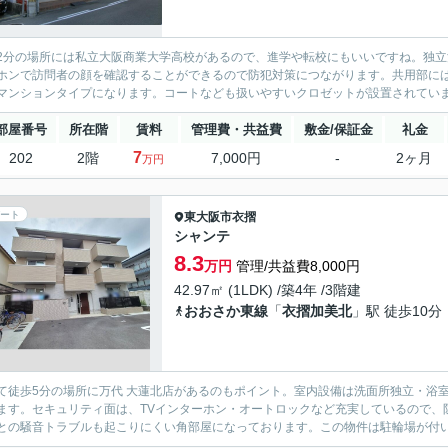
2分の場所には私立大阪商業大学高校があるので、進学や転校にもいいですね。独立
ホンで訪問者の顔を確認することができるので防犯対策につながります。共用部に
マンションタイプになります。コートなども扱いやすいクロゼットが設置されていま
部屋番号
所在階
賃料
管理費・共益費
敷金/保証金
礼金
7
202
2階
7,000円
-
2ヶ月
万円
ート
東大阪市
衣摺
シャンテ
8.3
万円
管理/共益費8,000円
42.97㎡ (1LDK) /築4年 /3階建
おおさか東線
「
衣摺加美北
」駅 徒歩10分
て徒歩5分の場所に万代 大蓮北店があるのもポイント。室内設備は洗面所独立・浴
ます。セキュリティ面は、TVインターホン・オートロックなど充実しているので、
との騒音トラブルも起こりにくい角部屋になっております。この物件は駐輪場が付いて