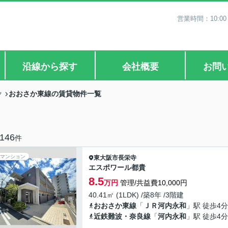
営業時間：10:0
沿線から探す
会社概要
お問
おおさか東線の賃貸物件一覧
ク
146
件
マンション
東大阪市
長栄寺
エスポワール都貴
8.5
万円
管理/共益費10,000円
40.41㎡ (1LDK) /築8年 /3階建
おおさか東線
「
ＪＲ河内永和
」駅 徒歩4分
近鉄難波・奈良線
「
河内永和
」駅 徒歩4分