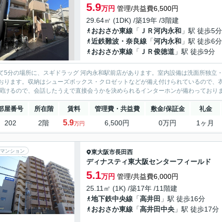
5.9
万円
管理/共益費6,500円
29.64㎡ (1DK) /築19年 /3階建
おおさか東線
「
ＪＲ河内永和
」駅 徒歩5分
近鉄難波・奈良線
「
河内永和
」駅 徒歩6分
おおさか東線
「
ＪＲ俊徳道
」駅 徒歩9分
て5分の場所に、スギドラッグ 河内永和駅前店があります。室内設備は洗面所独立
おります。収納はシューズボックス・クロゼットなどが備え付けられているので、
聞けるので、会話したうえで直接会うかを決められるインターホンが備わっております
部屋番号
所在階
賃料
管理費・共益費
敷金/保証金
礼金
5.9
202
2階
6,500円
0万円
1ヶ月
万円
マンション
東大阪市
長田西
ディナスティ東大阪センターフィールド
5.1
万円
管理/共益費6,000円
25.11㎡ (1K) /築17年 /11階建
地下鉄中央線
「
高井田
」駅 徒歩16分
おおさか東線
「
高井田中央
」駅 徒歩17分