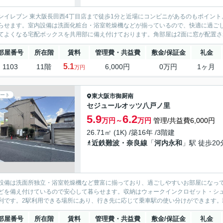
ンイレブン 東大阪長田西4丁目店まで徒歩1分と近場にコンビニがあるのもポイン
らせます。室内設備は洗面化粧台・浴室乾燥機などが揃っているので、快適に過ご
てよくなる宅配ボックスを共用部に備え付けております。角部屋は2面に窓が配置され
部屋番号
所在階
賃料
管理費・共益費
敷金/保証金
礼金
5.1
1103
11階
6,000円
0万円
1ヶ月
万円
ート
東大阪市
御厨南
セジュールオッツ八戸ノ里
5.9
6.2
万円～
万円
管理/共益費6,000円
26.71㎡ (1K) /築16年 /3階建
近鉄難波・奈良線
「
河内永和
」駅 徒歩20
設備は洗面所独立・浴室乾燥機など豊富に揃っており、過ごしやすいお部屋になって
どを備え付けているので安心して暮らせます。収納はウォークインクロゼット・シ
利です。2駅利用できる場所にあり、行き先に応じて乗車駅の使い分けができます。駐
部屋番号
所在階
賃料
管理費・共益費
敷金/保証金
礼金