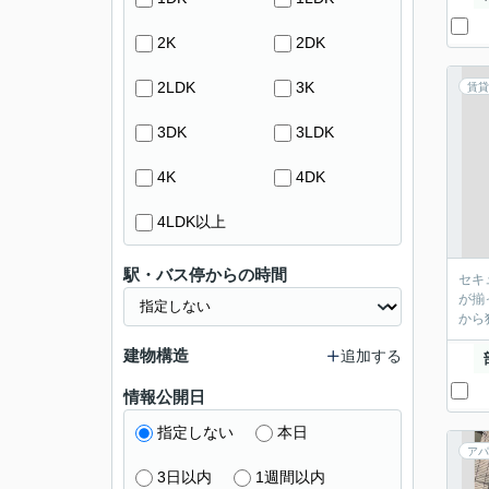
2K
2DK
2LDK
3K
賃貸
3DK
3LDK
4K
4DK
4LDK以上
駅・バス停からの時間
セキ
が揃
から
建物構造
追加する
情報公開日
指定しない
本日
アパ
3日以内
1週間以内