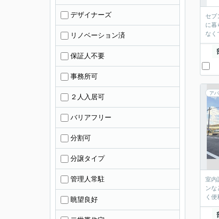
デザイナーズ
セブ
に暮
なく
リノベーション済
保証人不要
事務所可
アパ
２人入居可
バリアフリー
分割可
分譲タイプ
管理人常駐
室内
ンな
く便
眺望良好