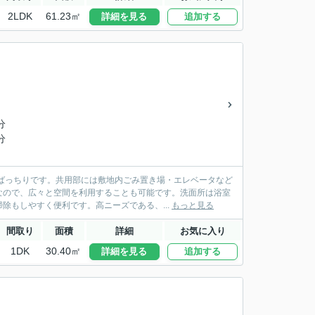
2LDK
61.23㎡
詳細を見る
追加する
分
分
ばっちりです。共用部には敷地内ごみ置き場・エレベータなど
なので、広々と空間を利用することも可能です。洗面所は浴室
除もしやすく便利です。高ニーズである、...
もっと見る
間取り
面積
詳細
お気に入り
1DK
30.40㎡
詳細を見る
追加する