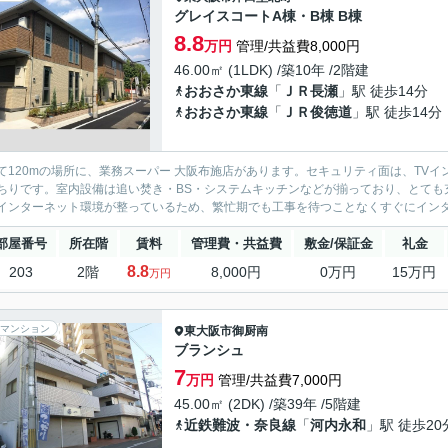
グレイスコートA棟・B棟 B棟
8.8
万円
管理/共益費8,000円
46.00㎡ (1LDK) /築10年 /2階建
おおさか東線
「
ＪＲ長瀬
」駅 徒歩14分
おおさか東線
「
ＪＲ俊徳道
」駅 徒歩14分
て120mの場所に、業務スーパー 大阪布施店があります。セキュリティ面は、TV
ちりです。室内設備は追い焚き・BS・システムキッチンなどが揃っており、とても
インターネット環境が整っているため、繁忙期でも工事を待つことなくすぐにインター
部屋番号
所在階
賃料
管理費・共益費
敷金/保証金
礼金
8.8
203
2階
8,000円
0万円
15万円
万円
マンション
東大阪市
御厨南
ブランシュ
7
万円
管理/共益費7,000円
45.00㎡ (2DK) /築39年 /5階建
近鉄難波・奈良線
「
河内永和
」駅 徒歩20