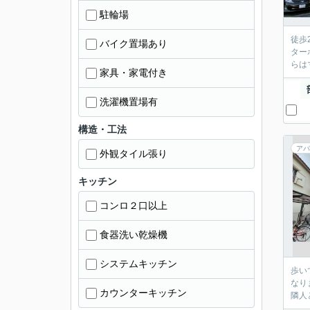
駐輪場
徒歩
バイク置場あり
ター
らは
家具・家電付き
洗濯機置場有
構造・工法
アパ
外観タイル張り
キッチン
コンロ２口以上
食器洗い乾燥機
システムキッチン
歩い
なり
カウンターキッチン
隣人