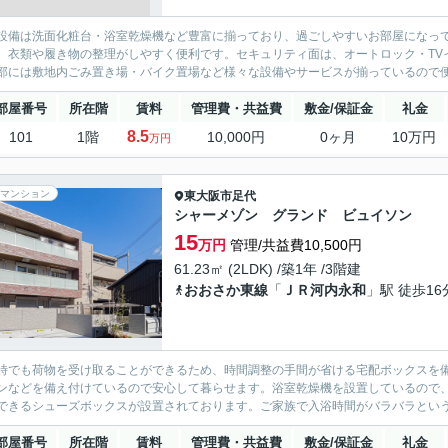
設備は洗面化粧台・浴室乾燥機など豊富に揃っており、過ごしやすいお部屋になっ
、衣類や履き物の整理がしやすく便利です。セキュリティ面は、オートロック・TV
部には敷地内ごみ置き場・バイク置場など様々な設備やサービスが揃っているので便
部屋番号
所在階
賃料
管理費・共益費
敷金/保証金
礼金
8.5
101
1階
10,000円
0ヶ月
10万円
万円
マンション
東大阪市
足代
シャーメゾン グランド ビュイソン
15
万円
管理/共益費10,500円
61.23㎡ (2LDK) /築1年 /3階建
おおさか東線
「
ＪＲ河内永和
」駅 徒歩16
時でも荷物を受け取ることができるため、時間調整の手間が省ける宅配ボックスを備
ンなどを備え付けているので安心して暮らせます。浴室乾燥機を設置しているので
できるシューズボックスが設置されております。ご家族で入浴時間がバラバラという
部屋番号
所在階
賃料
管理費・共益費
敷金/保証金
礼金