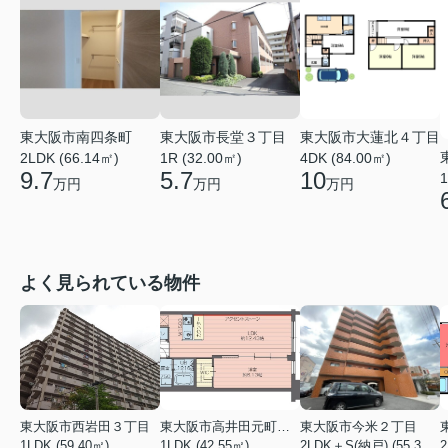
東大阪市南四条町
東大阪市長堂３丁目
東大阪市大蓮北４丁目
2LDK (66.14㎡)
1R (32.00㎡)
4DK (84.00㎡)
9.7
5.7
10
1
万円
万円
万円
よく見られている物件
東大阪市西岩田３丁目
東大阪市高井田元町２丁目
東大阪市今米２丁目
1LDK (59.40㎡)
1LDK (42.55㎡)
2LDK＋S(納戸) (55.35㎡)
2