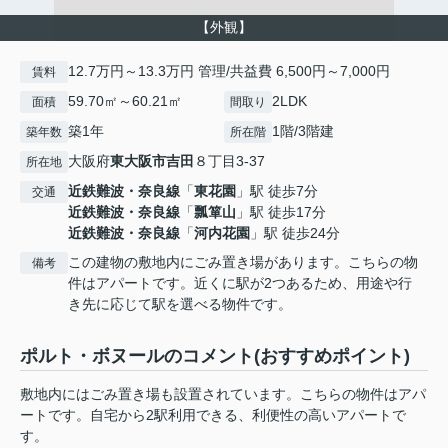
【外観】
12.7万円～13.3万円 管理/共益費 6,500円～7,000円
賃料
59.70㎡～60.21㎡
2LDK
面積
間取り
築1年
1階/3階建
築年数
所在階
大阪府
東大阪市
吉田
８丁目3-37
所在地
近鉄難波・奈良線
「
東花園
」駅 徒歩7分
交通
近鉄難波・奈良線
「
瓢箪山
」駅 徒歩17分
近鉄難波・奈良線
「
河内花園
」駅 徒歩24分
この建物の敷地内にごみ置き場があります。こちらの物
備考
件はアパートです。近くに駅が2つあるため、用途や行
き先に応じて駅を選べる物件です。
ポルト・ボヌールのコメント(おすすめポイント)
敷地内にはごみ置き場も設置されています。こちらの物件はアパ
ートです。自宅から2駅利用できる、利便性の高いアパートで
す。