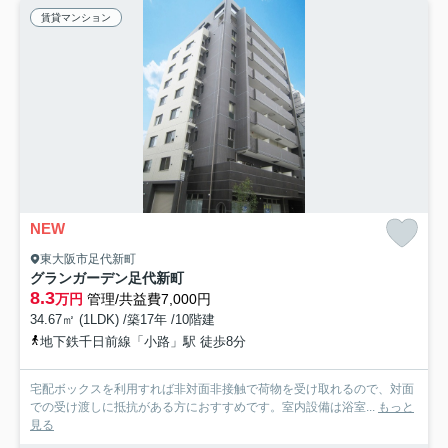
賃貸マンション
NEW
東大阪市足代新町
グランガーデン足代新町
8.3
万円
管理/共益費7,000円
34.67㎡ (1LDK) /築17年 /10階建
地下鉄千日前線「小路」駅 徒歩8分
宅配ボックスを利用すれば非対面非接触で荷物を受け取れるので、対面
での受け渡しに抵抗がある方におすすめです。室内設備は浴室...
もっと
見る