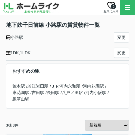
0
お気に入り
地下鉄千日前線 小路駅の賃貸物件一覧
小路駅
変更
1DK,1LDK
変更
おすすめの駅
荒本駅
/
若江岩田駅
/
ＪＲ河内永和駅
/
河内花園駅
/
東花園駅
/
吉田駅
/
長田駅
/
八戸ノ里駅
/
河内小阪駅
/
瓢箪山駅
3
棟
3
件