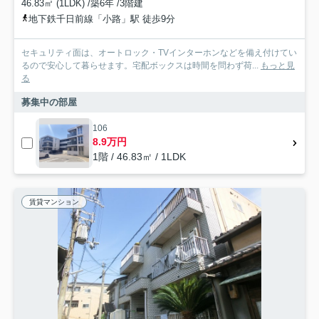
46.83㎡ (1LDK) /築6年 /3階建
地下鉄千日前線「小路」駅 徒歩9分
セキュリティ面は、オートロック・TVインターホンなどを備え付けてい
るので安心して暮らせます。宅配ボックスは時間を問わず荷...
もっと見
る
募集中の部屋
106
8.9万円
1階 / 46.83㎡ / 1LDK
賃貸マンション