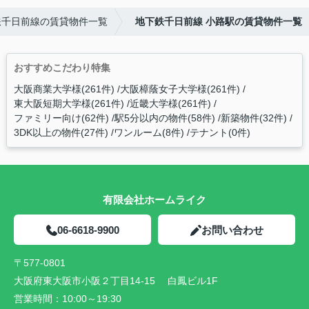
鉄千日前線の賃貸物件一覧
地下鉄千日前線 小路駅の賃貸物件一覧
おすすめこだわり特集
大阪商業大学様(261件)
大阪樟蔭女子大学様(261件)
東大阪短期大学様(261件)
近畿大学様(261件)
ファミリー向け(62件)
駅5分以内の物件(58件)
新築物件(32件)
3DK以上の物件(27件)
ワンルーム(8件)
テナント(0件)
有限会社ホームライク
06-6618-9900
お問い合わせ
〒577-0801
大阪府東大阪市小阪２丁目14-15 白鳳ビル1F
営業時間：
10:00～19:30