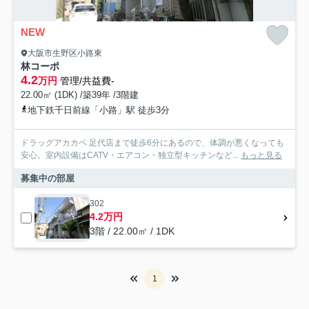
NEW
大阪市生野区小路東
林コーポ
4.2
万円
管理/共益費-
22.00㎡ (1DK) /築39年 /3階建
地下鉄千日前線「小路」駅 徒歩3分
ドラッグアカカベ 足代店まで徒歩6分にあるので、体調が悪くなっても
安心。室内設備はCATV・エアコン・独立型キッチンなど...
もっと見る
募集中の部屋
302
4.2万円
3階 / 22.00㎡ / 1DK
1