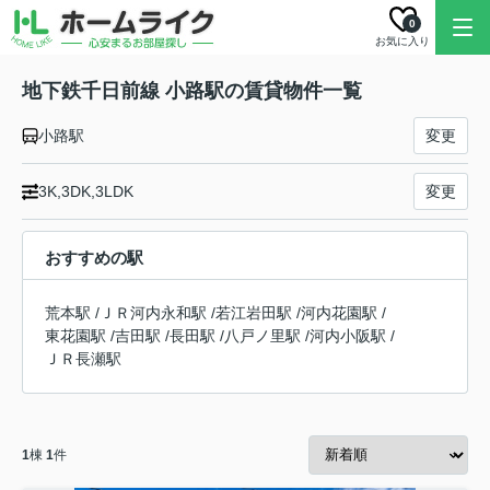
0
お気に入り
地下鉄千日前線 小路駅の賃貸物件一覧
小路駅
変更
3K,3DK,3LDK
変更
おすすめの駅
荒本駅
/
ＪＲ河内永和駅
/
若江岩田駅
/
河内花園駅
/
東花園駅
/
吉田駅
/
長田駅
/
八戸ノ里駅
/
河内小阪駅
/
ＪＲ長瀬駅
1
棟
1
件