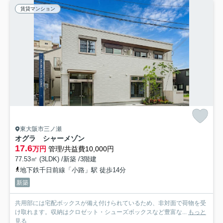
賃貸マンション
東大阪市三ノ瀬
オグラ シャーメゾン
17.6
万円
管理/共益費10,000円
77.53㎡ (3LDK) /新築 /3階建
地下鉄千日前線「小路」駅 徒歩14分
新築
共用部には宅配ボックスが備え付けられているため、非対面で荷物を受
け取れます。収納はクロゼット・シューズボックスなど豊富な...
もっと
見る