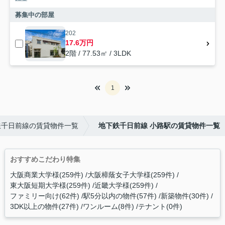
募集中の部屋
202
17.6万円
2階 / 77.53㎡ / 3LDK
1
鉄千日前線の賃貸物件一覧
地下鉄千日前線 小路駅の賃貸物件一覧
おすすめこだわり特集
大阪商業大学様(259件)
大阪樟蔭女子大学様(259件)
東大阪短期大学様(259件)
近畿大学様(259件)
ファミリー向け(62件)
駅5分以内の物件(57件)
新築物件(30件)
3DK以上の物件(27件)
ワンルーム(8件)
テナント(0件)