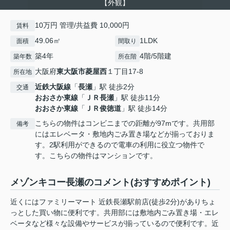
【外観】
10万円 管理/共益費 10,000円
賃料
49.06㎡
1LDK
面積
間取り
築4年
4階/5階建
築年数
所在階
大阪府
東大阪市
菱屋西
１丁目17-8
所在地
近鉄大阪線
「
長瀬
」駅 徒歩2分
交通
おおさか東線
「
ＪＲ長瀬
」駅 徒歩11分
おおさか東線
「
ＪＲ俊徳道
」駅 徒歩14分
こちらの物件はコンビニまでの距離が97mです。共用部
備考
にはエレベータ・敷地内ごみ置き場などが揃っておりま
す。2駅利用ができるので電車の利用に役立つ物件で
す。こちらの物件はマンションです。
メゾンキコー長瀬のコメント(おすすめポイント)
近くにはファミリーマート 近鉄長瀬駅前店(徒歩2分)がありちょ
っとした買い物に便利です。共用部には敷地内ごみ置き場・エレ
ベータなど様々な設備やサービスが揃っているので便利です。近