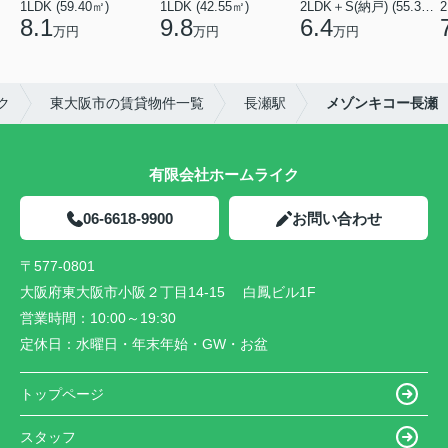
1LDK (59.40㎡)
1LDK (42.55㎡)
2LDK＋S(納戸) (55.35㎡)
2
8.1
9.8
6.4
万円
万円
万円
ク
東大阪市の賃貸物件一覧
長瀬駅
メゾンキコー長瀬
有限会社ホームライク
06-6618-9900
お問い合わせ
〒577-0801
大阪府東大阪市小阪２丁目14-15 白鳳ビル1F
営業時間：
10:00～19:30
定休日：
水曜日・年末年始・GW・お盆
トップページ
スタッフ