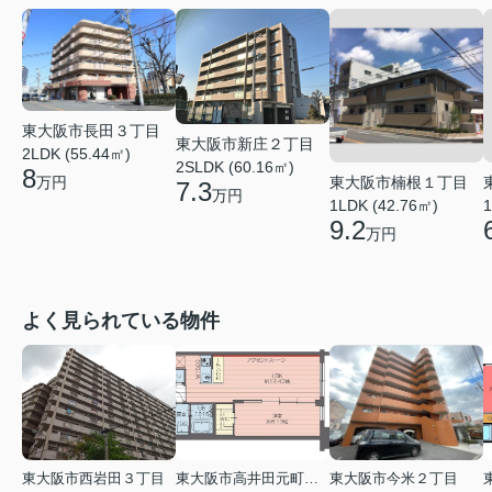
東大阪市長田３丁目
東大阪市新庄２丁目
2LDK (55.44㎡)
2SLDK (60.16㎡)
8
東大阪市楠根１丁目
万円
7.3
万円
1LDK (42.76㎡)
1
9.2
万円
よく見られている物件
東大阪市西岩田３丁目
東大阪市高井田元町２丁目
東大阪市今米２丁目