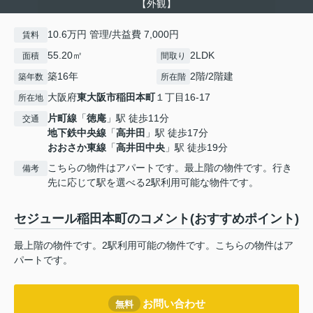
【外観】
10.6万円 管理/共益費 7,000円
賃料
55.20㎡
2LDK
面積
間取り
築16年
2階/2階建
築年数
所在階
大阪府
東大阪市
稲田本町
１丁目16-17
所在地
片町線
「
徳庵
」駅 徒歩11分
交通
地下鉄中央線
「
高井田
」駅 徒歩17分
おおさか東線
「
高井田中央
」駅 徒歩19分
こちらの物件はアパートです。最上階の物件です。行き
備考
先に応じて駅を選べる2駅利用可能な物件です。
セジュール稲田本町のコメント(おすすめポイント)
最上階の物件です。2駅利用可能の物件です。こちらの物件はア
パートです。
お問い合わせ
無料