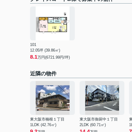
101
12.05坪 (39.86㎡)
8.1
万円(6721.99円/坪)
近隣の物件
東大阪市楠根１丁目
東大阪市御厨中１丁目
1LDK (42.76㎡)
2LDK (60.71㎡)
1
9.2
14.4
7
万円
万円