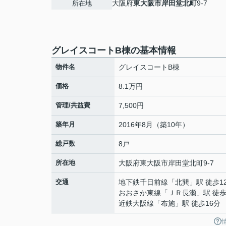
大阪府
東大阪市
岸田堂北町
9-7
所在地
グレイスコートB棟の基本情報
物件名
グレイスコートB棟
価格
8.1万円
管理/共益費
7,500円
築年月
2016年8月（築10年）
総戸数
8戸
所在地
大阪府
東大阪市
岸田堂北町
9-7
交通
地下鉄千日前線
「
北巽
」駅 徒歩1
おおさか東線
「
ＪＲ長瀬
」駅 徒歩
近鉄大阪線
「
布施
」駅 徒歩16分