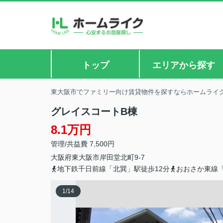
トップ
エリアから探す
東大阪市でファミリー向け賃貸物件を探すならホームライ
グレイスコートB棟
8.1万円
管理/共益費 7,500円
大阪府
東大阪市
岸田堂北町
9-7
地下鉄千日前線「北巽」駅徒歩12分
おおさか東線「
1
/
14