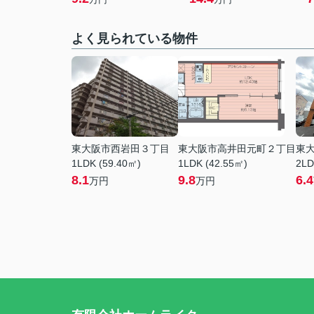
よく見られている物件
東大阪市西岩田３丁目
東大阪市高井田元町２丁目
東
1LDK (59.40㎡)
1LDK (42.55㎡)
2LD
8.1
9.8
6.4
万円
万円