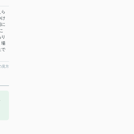
えら
つけ
利に
こ
あり
。場
上で
の見方
に