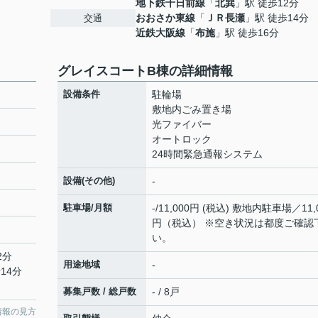
地下鉄千日前線
「
北巽
」駅 徒歩12分
おおさか東線
「
ＪＲ長瀬
」駅 徒歩14分
交通
近鉄大阪線
「
布施
」駅 徒歩16分
グレイスコートB棟の詳細情報
設備条件
駐輪場
敷地内ごみ置き場
光ファイバー
オートロック
24時間緊急通報システム
設備(その他)
-
駐車場/月額
-/11,000円 (税込) 敷地内駐車場／11,
円（税込） ※空き状況は都度ご確認
い。
2分
用途地域
-
14分
募集戸数 / 総戸数
- / 8戸
情報の見方