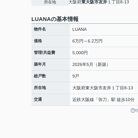
大阪府
東大阪市
友井
１丁目8-13
所在地
LUANAの基本情報
物件名
LUANA
価格
6万円～6.2万円
管理/共益費
5,000円
築年月
2026年5月（新築）
総戸数
9戸
所在地
大阪府
東大阪市
友井
１丁目8-13
交通
近鉄大阪線
「
弥刀
」駅 徒歩10分