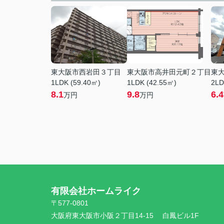
東大阪市西岩田３丁目
東大阪市高井田元町２丁目
東
1LDK (59.40㎡)
1LDK (42.55㎡)
2LD
8.1
9.8
6.4
万円
万円
有限会社ホームライク
〒577-0801
大阪府東大阪市小阪２丁目14-15 白鳳ビル1F