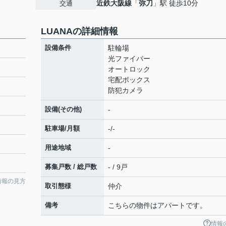
近鉄大阪線
「
弥刀
」駅 徒歩10分
交通
LUANAの詳細情報
設備条件
駐輪場
光ファイバー
オートロック
宅配ボックス
防犯カメラ
設備(その他)
-
駐車場/月額
-/-
用途地域
-
募集戸数 / 総戸数
- / 9戸
情報の見方
取引態様
仲介
備考
こちらの物件はアパートです。
情報