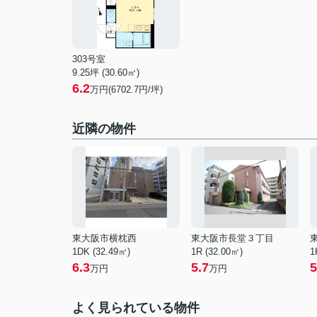
303号室
9.25坪 (30.60㎡)
6.2
万円(6702.7円/坪)
近隣の物件
東大阪市横枕西
東大阪市長堂３丁目
1DK (32.49㎡)
1R (32.00㎡)
1
6.3
5.7
5
万円
万円
よく見られている物件