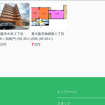
大阪市今米２丁目
東大阪市御厨南１丁目
K＋S(納戸) (55.35㎡)
2DK (45.00㎡)
7
万円
万円
トップページ
スタッフ