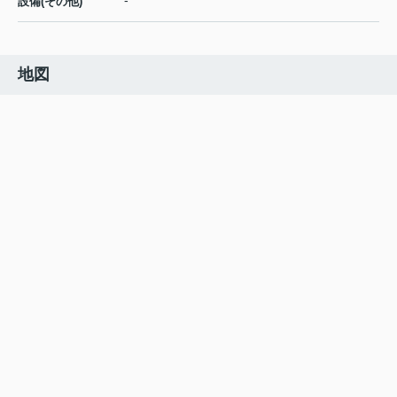
-
設備(その他)
地図