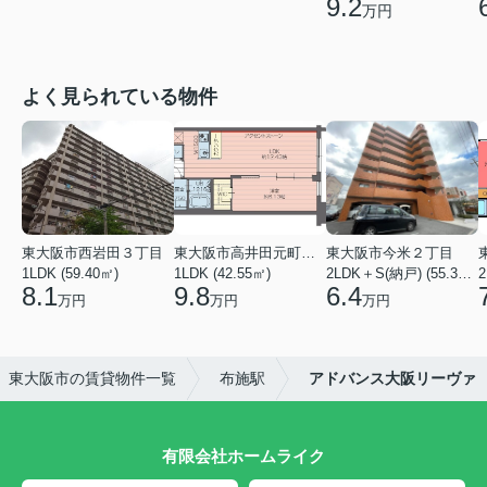
9.2
万円
よく見られている物件
東大阪市西岩田３丁目
東大阪市高井田元町２丁目
東大阪市今米２丁目
1LDK (59.40㎡)
1LDK (42.55㎡)
2LDK＋S(納戸) (55.35㎡)
2
8.1
9.8
6.4
万円
万円
万円
東大阪市の賃貸物件一覧
布施駅
アドバンス大阪リーヴァ
有限会社ホームライク