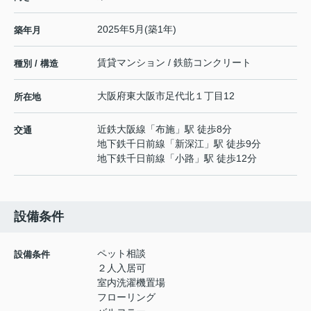
2025年5月(築1年)
築年月
賃貸マンション / 鉄筋コンクリート
種別 / 構造
大阪府
東大阪市
足代北
１丁目12
所在地
近鉄大阪線
「
布施
」駅 徒歩8分
交通
地下鉄千日前線
「
新深江
」駅 徒歩9分
地下鉄千日前線
「
小路
」駅 徒歩12分
設備条件
ペット相談
設備条件
２人入居可
室内洗濯機置場
フローリング