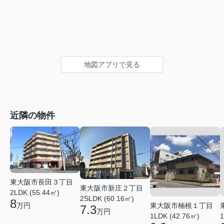
地図アプリで見る
近隣の物件
東大阪市長田３丁目
東大阪市新庄２丁目
2LDK (55.44㎡)
2SLDK (60.16㎡)
8
東大阪市楠根１丁目
万円
7.3
万円
1LDK (42.76㎡)
1