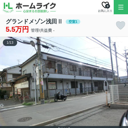
0
お気に入り
グランドメゾン浅田Ⅱ
空室1
5.5万円
管理/共益費 -
1
/
13