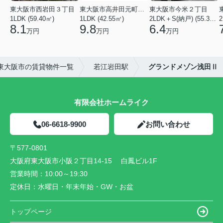
東大阪市西岩田３丁目
東大阪市高井田元町２丁目
東大阪市今米２丁目
1LDK (59.40㎡)
1LDK (42.55㎡)
2LDK＋S(納戸) (55.35㎡)
2
8.1
9.8
6.4
万円
万円
万円
東大阪市の賃貸物件一覧
若江岩田駅
グランドメゾン浅田Ⅱ
有限会社ホームライク
06-6618-9900
お問い合わせ
〒577-0801
大阪府東大阪市小阪２丁目14-15 白鳳ビル1F
営業時間：
10:00～19:30
定休日：
水曜日・年末年始・GW・お盆
トップページ