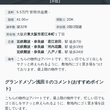
【外観】
5.5万円 管理/共益費 -
賃料
41.00㎡
2DK
面積
間取り
築32年
2階/2階建
築年数
所在階
大阪府
東大阪市
若江本町
１丁目
所在地
近鉄難波・奈良線
「
若江岩田
」駅 徒歩7分
交通
近鉄難波・奈良線
「
河内花園
」駅 徒歩19分
近鉄難波・奈良線
「
八戸ノ里
」駅 徒歩24分
こちらの物件はアパートです。忙しい日でもゴミ出しを
備考
サクッと終えられるように、敷地内にゴミ置き場をつけ
ております。最上階の物件です。
グランドメゾン浅田Ⅱのコメント(おすすめポイン
ト)
こちらの物件はアパートです。最上階の物件です。忙しい日でも
ゴミ出しをサクッと終えられるように、敷地内にゴミ置き場を設
置しています。