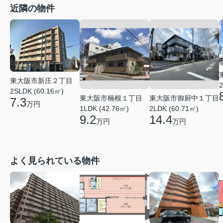
近隣の物件
東大阪市新庄２丁目
2
2SLDK (60.16㎡)
東大阪市楠根１丁目
東大阪市御厨中１丁目
7.3
万円
1LDK (42.76㎡)
2LDK (60.71㎡)
9.2
14.4
万円
万円
よく見られている物件