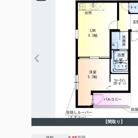
【間取り】
6.65
万円
賃料