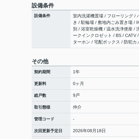
設備条件
設備条件
室内洗濯機置場 / フローリング / バ
き / 駐輪場 / 敷地内ごみ置き場 
別 / 浴室乾燥機 / 温水洗浄便座 / 
ークインクロゼット / BS / CAT
ターホン / 宅配ボックス / 防犯カ
その他
1年
契約期間
0ヶ月
更新料
9戸
総戸数
仲介
取引態様
-
管理コード
2026年08月18日
次回更新予定日