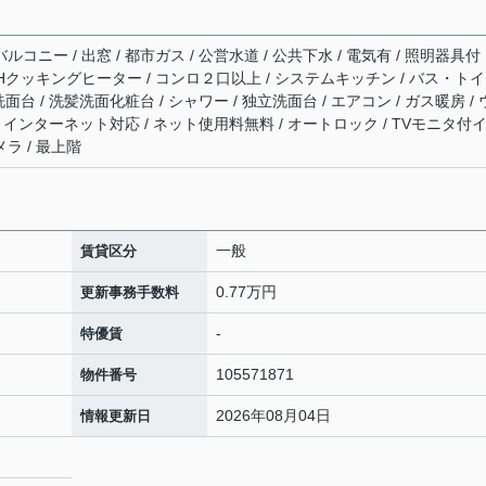
ルコニー / 出窓 / 都市ガス / 公営水道 / 公共下水 / 電気有 / 照明器具付
/ IHクッキングヒーター / コンロ２口以上 / システムキッチン / バス・ト
洗面台 / 洗髪洗面化粧台 / シャワー / 独立洗面台 / エアコン / ガス暖房 /
V / インターネット対応 / ネット使用料無料 / オートロック / TVモニタ付
メラ / 最上階
一般
賃貸区分
0.77万円
更新事務手数料
-
特優賃
105571871
物件番号
2026年08月04日
情報更新日