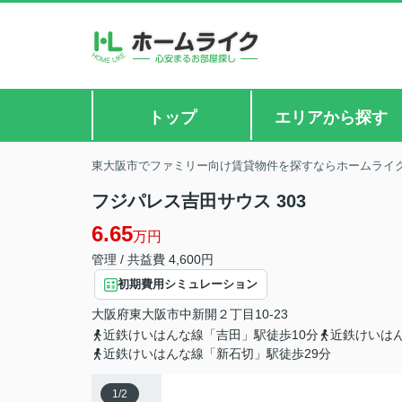
トップ
エリアから探す
東大阪市でファミリー向け賃貸物件を探すならホームライ
フジパレス吉田サウス 303
6.65
万円
管理 / 共益費 4,600円
初期費用シミュレーション
大阪府
東大阪市
中新開
２丁目10-23
近鉄けいはんな線「吉田」駅徒歩10分
近鉄けいはん
近鉄けいはんな線「新石切」駅徒歩29分
1
/
2