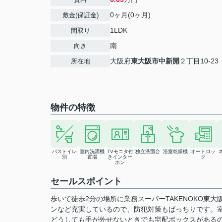
0ヶ月(0ヶ月)
敷金(保証金)
1LDK
間取り
南
向き
大阪府
東大阪市
中新開
２丁目10-23
所在地
物件の特徴
バストイレ
室内洗濯機
TVモニタ付
独立洗面台
浴室乾燥機
オートロッ
別
置場
きインター
ク
ホン
セールスポイント
歩いて徒歩2分の場所に業務スーパーTAKENOKO東
ンなど充実しているので、防犯対策もばっちりです。
どうしても手が外せないときでも宅配ボックスがある