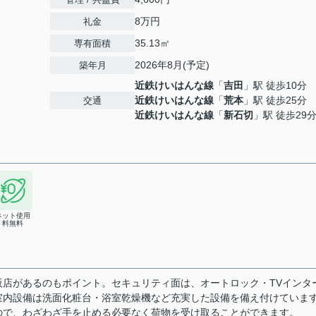
8万円
礼金
35.13㎡
専有面積
2026年8月(予定)
築年月
近鉄けいはんな線
「
吉田
」駅 徒歩10分
近鉄けいはんな線
「
荒本
」駅 徒歩25分
交通
近鉄けいはんな線
「
新石切
」駅 徒歩29
ネット使用
料無料
大阪店があるのもポイント。セキュリティ面は、オートロック・TVインタ
室内設備は洗面化粧台・浴室乾燥機など充実した設備を備え付けていま
ので、わざわざ手を止める必要なく荷物を受け取ることができます。