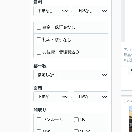
賃料
～
敷金・保証金なし
礼金・敷引なし
アパ
共益費・管理費込み
用品
を設
築年数
面積
～
アパ
間取り
ワンルーム
1K
1DK
1LDK