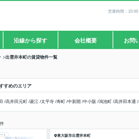
営業時間：10:0
沿線から探す
会社概要
お問
出雲井本町の賃貸物件一覧
ク
すすめのエリア
田
/
高井田元町
/
菱江
/
太平寺
/
寿町
/
中新開
/
中小阪
/
鴻池町
/
高井田本通
/
件
ート
東大阪市
出雲井本町