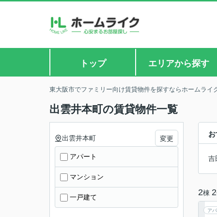
トップ
エリアから探す
東大阪市でファミリー向け賃貸物件を探すならホームライ
出雲井本町の賃貸物件一覧
お
出雲井本町
変更
アパート
吉
マンション
2
2
棟
一戸建て
アパ