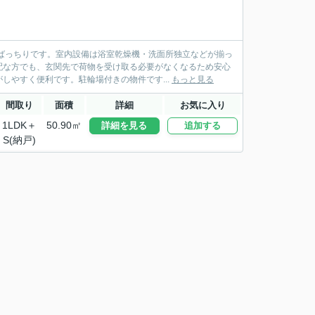
ばっちりです。室内設備は浴室乾燥機・洗面所独立などが揃っ
配な方でも、玄関先で荷物を受け取る必要がなくなるため安心
しやすく便利です。駐輪場付きの物件です...
もっと見る
間取り
面積
詳細
お気に入り
1LDK＋
50.90㎡
詳細を見る
追加する
S(納戸)