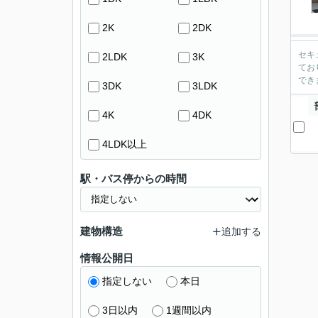
2K
2DK
セキ
2LDK
3K
てお
でき
3DK
3LDK
4K
4DK
4LDK以上
駅・バス停からの時間
建物構造
追加する
情報公開日
指定しない
本日
3日以内
1週間以内