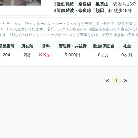
近鉄難波・奈良線
「
瓢箪山
」駅 徒歩15分
近鉄難波・奈良線
「
額田
」駅 徒歩15分
ュリティ面は、TVインターホン・オートロックなど充実しているので、防犯対策も
り、とても充実しています。宅配ボックスがあるので宅配業者を装った不審者が心
ます。収納はクロゼット・シューズボックスなど豊富なので、衣類や履き物の整理が
部屋番号
所在階
賃料
管理費・共益費
敷金/保証金
礼金
8.3
204
2階
5,000円
0ヶ月
0ヶ月
万円
1