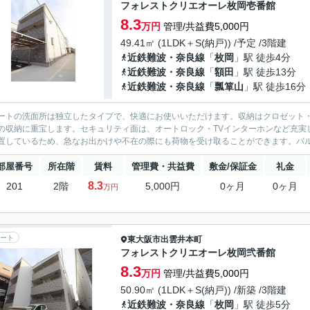
フォレストクリエオーレ枚岡壱番館
8.3
万円
管理/共益費5,000円
49.41㎡ (1LDK＋S(納戸)) /予定 /3階建
近鉄難波・奈良線
「
枚岡
」駅 徒歩4分
近鉄難波・奈良線
「
額田
」駅 徒歩13分
近鉄難波・奈良線
「
瓢箪山
」駅 徒歩16分
ートの洗面所は独立したタイプで、快適にお使いいただけます。収納はクロゼット
の収納に重宝します。セキュリティ面は、オートロック・TVインターホンなど充実
置しているため、急なお出かけや不在の際にも荷物を受け取ることができます。バル
部屋番号
所在階
賃料
管理費・共益費
敷金/保証金
礼金
8.3
201
2階
5,000円
0ヶ月
0ヶ月
万円
ート
東大阪市
出雲井本町
フォレストクリエオーレ枚岡弐番館
8.3
万円
管理/共益費5,000円
50.90㎡ (1LDK＋S(納戸)) /新築 /3階建
近鉄難波・奈良線
「
枚岡
」駅 徒歩5分